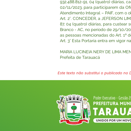
932.488.812-91, 04 (quatro) diárias,
02/11/2023, para participarem da Of
Atendimento Integral – PAIF, com o o
Art. 2°. CONCEDER, a JEFERSON LIM
87, 04 (quatro) diárias, para custea
Branco - AC, no período de 29/10/20
as pessoas mencionadas do Art. 1º de
Art. 3° Esta Portaria entra em vigor 
MARIA LUCINEIA NERY DE LIMA ME
Prefeita de Tarauacá
Este texto não substitui o publicado no Di