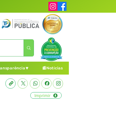
ransparência🔽
📰Notícias
Imprimir