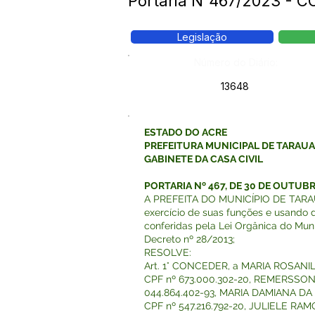
Portaria N°467/2023 - C
Legislação
Número do Diário:
13648
ESTADO DO ACRE
PREFEITURA MUNICIPAL DE TARAU
GABINETE DA CASA CIVIL
PORTARIA Nº 467, DE 30 DE OUTUBR
A PREFEITA DO MUNICÍPIO DE TARAU
exercício de suas funções e usando 
conferidas pela Lei Orgânica do Muni
Decreto nº 28/2013;
RESOLVE:
Art. 1° CONCEDER, a MARIA ROSAN
CPF nº 673.000.302-20, REMERSSON
044.864.402-93, MARIA DAMIANA D
CPF nº 547.216.792-20, JULIELE RA