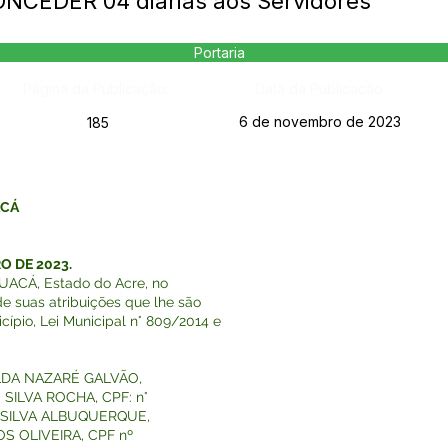
ONCEDER 04 diárias aos Servidores
Portaria
Página da Publicação:
Data da Publicação:
6 de novembro de 2023
185
ACÁ
O DE 2023.
ACÁ, Estado do Acre, no
de suas atribuições que lhe são
cípio, Lei Municipal n° 809/2014 e
ILDA NAZARÉ GALVÃO,
 SILVA ROCHA, CPF: n°
A SILVA ALBUQUERQUE,
MOS OLIVEIRA, CPF nº