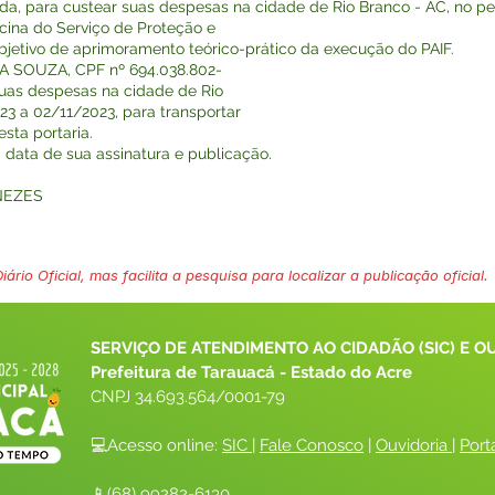
 cada, para custear suas despesas na cidade de Rio Branco - AC, no 
icina do Serviço de Proteção e
bjetivo de aprimoramento teórico-prático da execução do PAIF.
A SOUZA, CPF nº 694.038.802-
r suas despesas na cidade de Rio
23 a 02/11/2023, para transportar
sta portaria.
na data de sua assinatura e publicação.
NEZES
ário Oficial, mas facilita a pesquisa para localizar a publicação oficial.
SERVIÇO DE ATENDIMENTO AO CIDADÃO (SIC) E O
Prefeitura de Tarauacá - Estado do Acre
CNPJ 
34.693.564/0001-79
💻Acesso online: 
SIC 
| 
Fale Conosco
 | 
Ouvidoria
| 
Port
📱(68) 99282-6130 