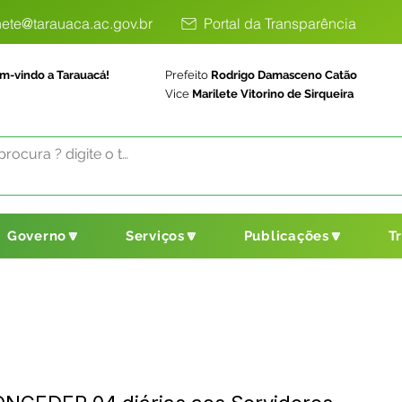
ete@tarauaca.ac.gov.br
Portal da Transparência
m-vindo a Tarauacá!
Prefeito
Rodrigo Damasceno Catão
Vice
Marilete Vitorino de Sirqueira
Governo🔽
Serviços🔽
Publicações🔽
T