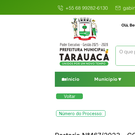
+55 68 99282-6130
gabin
Olá, Be
🏡Início
Município🔽
Voltar
Número do Processo: