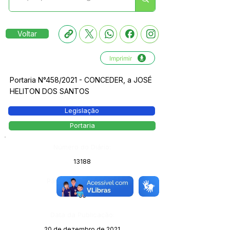
Voltar
Imprimir
Portaria N°458/2021 - CONCEDER, a JOSÉ
HELITON DOS SANTOS
Legislação
Portaria
Número do Diário:
13188
Página da Publicação:
95
Data da Publicação:
20 de dezembro de 2021