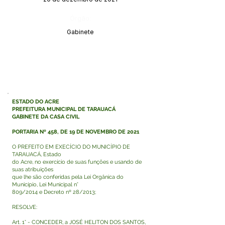
Órgão:
Gabinete
ESTADO DO ACRE
PREFEITURA MUNICIPAL DE TARAUACÁ
GABINETE DA CASA CIVIL
PORTARIA Nº 458, DE 19 DE NOVEMBRO DE 2021
O PREFEITO EM EXECÍCIO DO MUNICÍPIO DE
TARAUACÁ, Estado
do Acre, no exercício de suas funções e usando de
suas atribuições
que lhe são conferidas pela Lei Orgânica do
Município, Lei Municipal n°
809/2014 e Decreto nº 28/2013;
RESOLVE:
Art. 1° - CONCEDER, a JOSÉ HELITON DOS SANTOS,