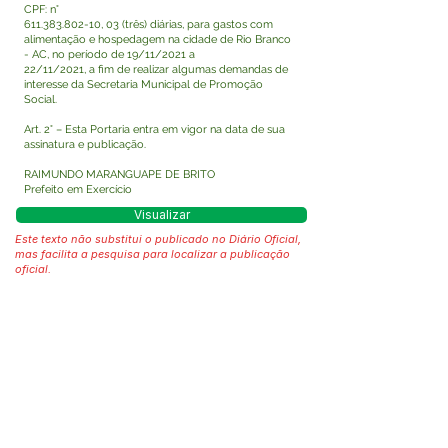
CPF: n°
611.383.802-10
, 03 (três) diárias, para gastos com
alimentação e hospedagem na cidade de Rio Branco
- AC, no período de 19/11/2021 a
22/11/2021, a fim de realizar algumas demandas de
interesse da Secretaria Municipal de Promoção
Social.
Art. 2° – Esta Portaria entra em vigor na data de sua
assinatura e publicação.
RAIMUNDO MARANGUAPE DE BRITO
Prefeito em Exercício
Visualizar
Este texto não substitui o publicado no Diário Oficial,
mas facilita a pesquisa para localizar a publicação
oficial.
Fale com a Prefeitura