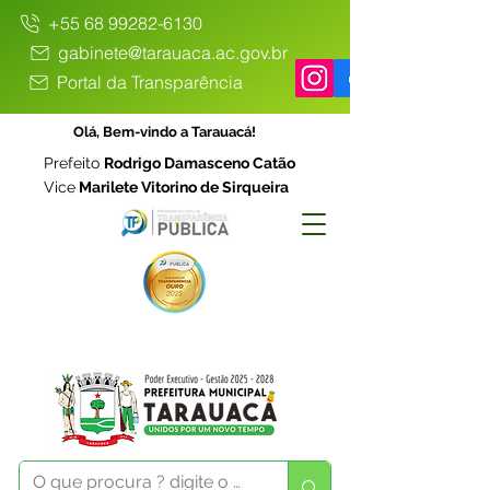
+55 68 99282-6130
gabinete@tarauaca.ac.gov.br
Portal da Transparência
Olá, Bem-vindo a Tarauacá!
Prefeito
Rodrigo Damasceno Catão
Vice
Marilete Vitorino de Sirqueira