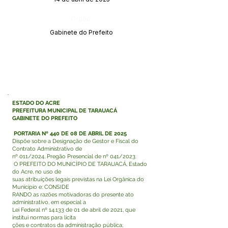
Órgão:
Gabinete do Prefeito
ESTADO DO ACRE
PREFEITURA MUNICIPAL DE TARAUACÁ
GABINETE DO PREFEITO
PORTARIA Nº 440 DE 08 DE ABRIL DE 2025
Dispõe sobre a Designação de Gestor e Fiscal do
Contrato Administrativo de
nº 011/2024, Pregão Presencial de nº 041/2023.
O PREFEITO DO MUNICÍPIO DE TARAUACÁ, Estado
do Acre, no uso de
suas atribuições legais previstas na Lei Orgânica do
Município e: CONSIDE
RANDO as razões motivadoras do presente ato
administrativo, em especial a
Lei Federal nº 14.133 de 01 de abril de 2021, que
institui normas para licita
ções e contratos da administração pública;