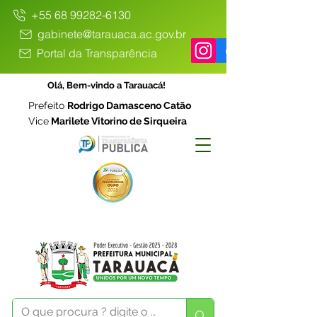
+55 68 99282-6130
gabinete@tarauaca.ac.gov.br
Portal da Transparência
Olá, Bem-vindo a Tarauacá!
Prefeito
Rodrigo Damasceno Catão
Vice
Marilete Vitorino de Sirqueira