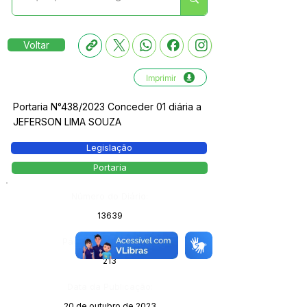
Voltar
Imprimir
Portaria N°438/2023 Conceder 01 diária a
JEFERSON LIMA SOUZA
Legislação
Portaria
Número do Diário:
13639
Página da Publicação:
213
Data da Publicação:
20 de outubro de 2023