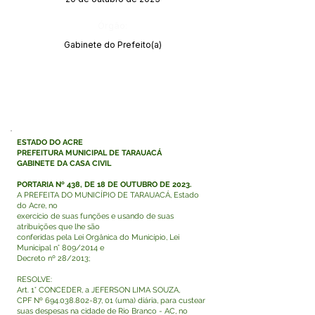
Órgão:
Gabinete do Prefeito(a)
ESTADO DO ACRE
PREFEITURA MUNICIPAL DE TARAUACÁ
GABINETE DA CASA CIVIL
PORTARIA Nº 438, DE 18 DE OUTUBRO DE 2023.
A PREFEITA DO MUNICÍPIO DE TARAUACÁ, Estado
do Acre, no
exercício de suas funções e usando de suas
atribuições que lhe são
conferidas pela Lei Orgânica do Município, Lei
Municipal n° 809/2014 e
Decreto nº 28/2013;
RESOLVE:
Art. 1° CONCEDER, a JEFERSON LIMA SOUZA,
CPF Nº
694.038.802-87
, 01 (uma) diária, para custear
suas despesas na cidade de Rio Branco - AC, no