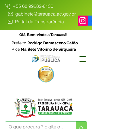
+55 68 99282-6130
gabinete@tarauaca.ac.gov.br
Portal da Transparência
Olá, Bem-vindo a Tarauacá!
Prefeito
Rodrigo Damasceno Catão
Vice
Marilete Vitorino de Sirqueira