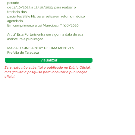
período
de 11/10/2023 a 12/10/2023, para realizar o
traslado dos
pacientes S.B e F.B, para realizarem retorno médico
agendado.
Em cumprimento a Lei Municipal nº 966/2020.
Art. 2° Esta Portaria entra em vigor na data de sua
assinatura e publicação.
MARIA LUCINEIA NERY DE LIMA MENEZES
Prefeita de Tarauacá
Visualizar
Este texto não substitui o publicado no Diário Oficial,
mas facilita a pesquisa para localizar a publicação
oficial.
Fale com a Prefeitura