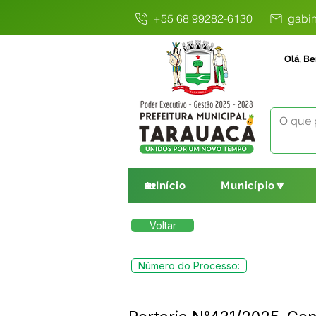
+55 68 99282-6130
gabin
Olá, Be
🏡Início
Município🔽
Voltar
Número do Processo: