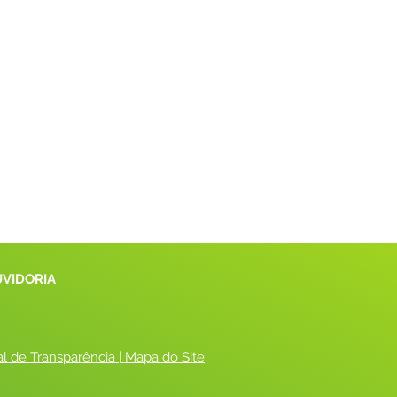
UVIDORIA
al de Transparência
 |
 Mapa do Site