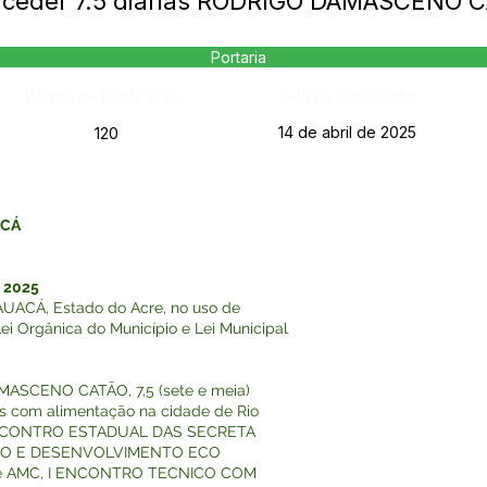
nceder 7.5 diárias RODRIGO DAMASCENO 
Portaria
Página da Publicação:
Data da Publicação:
14 de abril de 2025
120
ACÁ
 2025
ACÁ, Estado do Acre, no uso de
Lei Orgânica do Município e Lei Municipal
ASCENO CATÃO, 7,5 (sete e meia)
as com alimentação na cidade de Rio
o ENCONTRO ESTADUAL DAS SECRETA
NTO E DESENVOLVIMENTO ECO
 e AMC, I ENCONTRO TECNICO COM