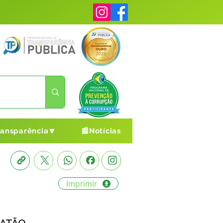
ransparência🔽
📰Notícias
Imprimir