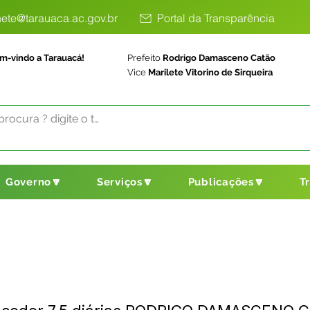
ete@tarauaca.ac.gov.br
Portal da Transparência
m-vindo a Tarauacá!
Prefeito
Rodrigo Damasceno Catão
Vice
Marilete Vitorino de Sirqueira
Governo🔽
Serviços🔽
Publicações🔽
T