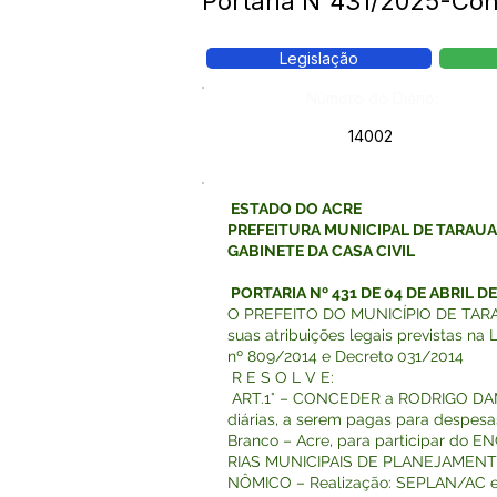
Portaria N°431/2025-Co
Legislação
Número do Diário:
14002
ESTADO DO ACRE
PREFEITURA MUNICIPAL DE TARAU
GABINETE DA CASA CIVIL
PORTARIA Nº 431 DE 04 DE ABRIL DE
O PREFEITO DO MUNICÍPIO DE TARAU
suas atribuições legais previstas na 
nº 809/2014 e Decreto 031/2014
R E S O L V E:
ART.1° – CONCEDER a RODRIGO DAM
diárias, a serem pagas para despes
Branco – Acre, para participar d
RIAS MUNICIPAIS DE PLANEJAME
NÔMICO – Realização: SEPLAN/AC