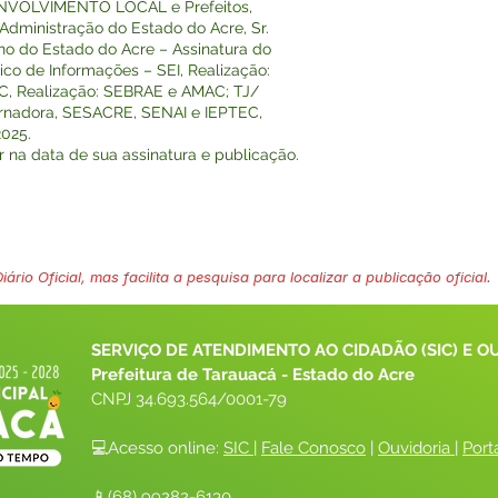
NVOLVIMENTO LOCAL e Prefeitos,
 Administração do Estado do Acre, Sr.
no do Estado do Acre – Assinatura do
co de Informações – SEI, Realização:
, Realização: SEBRAE e AMAC; TJ/
rnadora, SESACRE, SENAI e IEPTEC,
025.
r na data de sua assinatura e publicação.
ário Oficial, mas facilita a pesquisa para localizar a publicação oficial.
SERVIÇO DE ATENDIMENTO AO CIDADÃO (SIC) E O
Prefeitura de Tarauacá - Estado do Acre
CNPJ 
34.693.564/0001-79
💻Acesso online: 
SIC 
| 
Fale Conosco
 | 
Ouvidoria
| 
Port
📱(68) 99282-6130 