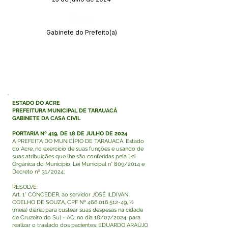
Órgão:
Gabinete do Prefeito(a)
ESTADO DO ACRE
PREFEITURA MUNICIPAL DE TARAUACÁ
GABINETE DA CASA CIVIL
PORTARIA Nº 419, DE 18 DE JULHO DE 2024
A PREFEITA DO MUNICÍPIO DE TARAUACÁ, Estado
do Acre, no exercício de suas funções e usando de
suas atribuições que lhe são conferidas pela Lei
Orgânica do Município, Lei Municipal n° 809/2014 e
Decreto nº 31/2024;
RESOLVE:
Art. 1° CONCEDER, ao servidor JOSÉ ILDIVAN
COELHO DE SOUZA, CPF Nº
466.016.512-49
, ½
(meia) diária, para custear suas despesas na cidade
de Cruzeiro do Sul - AC, no dia 18/07/2024, para
realizar o traslado dos pacientes: EDUARDO ARAÚJO