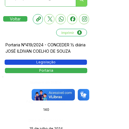
Voltar
Imprimir
Portaria N°419/2024 - CONCEDER ½ diária
JOSÉ ILDIVAN COELHO DE SOUZA
Legislação
Portaria
Número do Diário:
13826
Página da Publicação:
140
Data da Publicação:
25 de julho de 2024