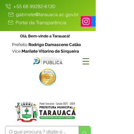
+55 68 99282-6130
gabinete@tarauaca.ac.gov.br
Portal da Transparência
Olá, Bem-vindo a Tarauacá!
Prefeito
Rodrigo Damasceno Catão
Vice
Marilete Vitorino de Sirqueira