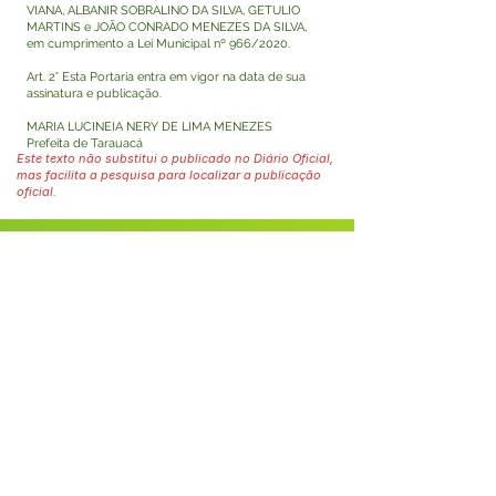
VIANA, ALBANIR SOBRALINO DA SILVA, GETULIO
MARTINS e JOÃO CONRADO MENEZES DA SILVA,
em cumprimento a Lei Municipal nº 966/2020.
Art. 2° Esta Portaria entra em vigor na data de sua
assinatura e publicação.
MARIA LUCINEIA NERY DE LIMA MENEZES
Prefeita de Tarauacá
Este texto não substitui o publicado no Diário Oficial,
mas facilita a pesquisa para localizar a publicação
oficial.
Fale com a Prefeitura
Whatsapp
SERVIÇO DE ATENDIMENTO AO 