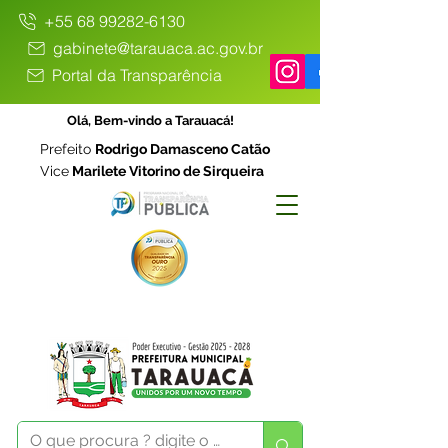
+55 68 99282-6130
gabinete@tarauaca.ac.gov.br
Portal da Transparência
Olá, Bem-vindo a Tarauacá!
Prefeito
Rodrigo Damasceno Catão
Vice
Marilete Vitorino de Sirqueira