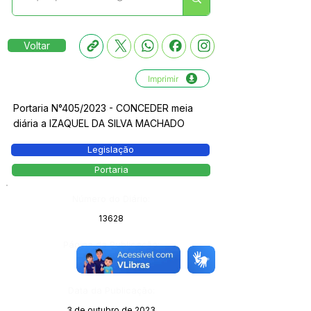
Voltar
Imprimir
Portaria N°405/2023 - CONCEDER meia
diária a IZAQUEL DA SILVA MACHADO
Legislação
Portaria
Número do Diário:
13628
Página da Publicação:
327
Data da Publicação:
3 de outubro de 2023