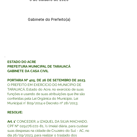
Órgão:
Gabinete do Prefeito(a)
ESTADO DO ACRE
PREFEITURA MUNICIPAL DE TARAUACÁ
GABINETE DA CASA CIVIL
PORTARIA Nº 405, DE 26 DE SETEMBRO DE 2023.
O PREFEITO EM EXERCÍCIO DO MUNICÍPIO DE
TARAUACÁ, Estado do Acre, no exercício de suas
funções e usando de suas atribuições que lhe são
conferidas pela Lei Orgânica do Município, Lei
Municipal n° 809/2014 e Decreto nº 28/2013;
RESOLVE:
Art. 1°
CONCEDER, a IZAQUEL DA SILVA MACHADO,
CPF Nº
029.276.072-81
, ½ (meia) diária, para custear
suas despesas na cidade de Cruzeiro do Sul - AC, no
dia 26/09/2023, para realizar o traslado dos