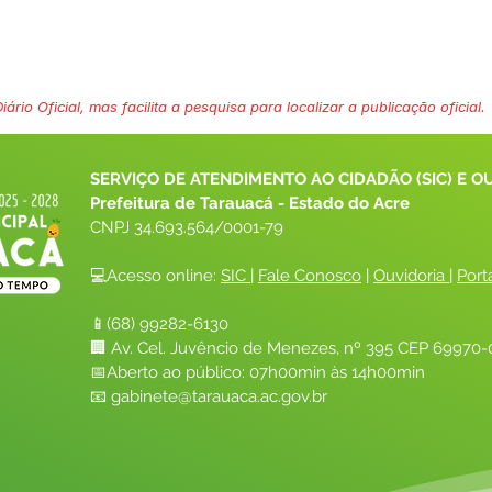
ário Oficial, mas facilita a pesquisa para localizar a publicação oficial.
SERVIÇO DE ATENDIMENTO AO CIDADÃO (SIC) E O
Prefeitura de Tarauacá - Estado do Acre
CNPJ 
34.693.564/0001-79
💻Acesso online: 
SIC 
| 
Fale Conosco
 | 
Ouvidoria
| 
Port
📱(68) 99282-6130 
🏢 Av. Cel. Juvêncio de Menezes, nº 395 CEP 69970-0
📅Aberto ao público: 07h00min às 14h00min
📧 
gabinete@tarauaca.ac.gov.br