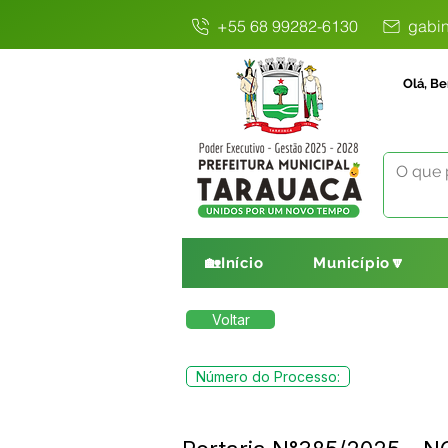
+55 68 99282-6130
gabin
Olá, Be
🏡Início
Município🔽
Voltar
Número do Processo: