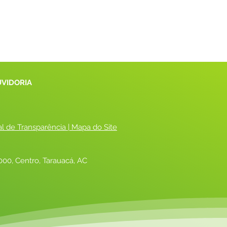
UVIDORIA
al de Transparência
 |
 Mapa do Site
00, Centro, Tarauacá, AC