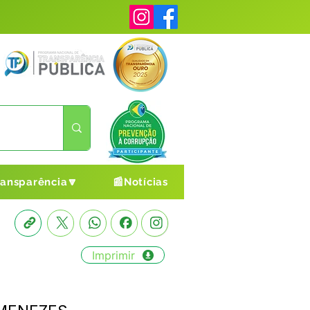
ransparência🔽
📰Notícias
Imprimir