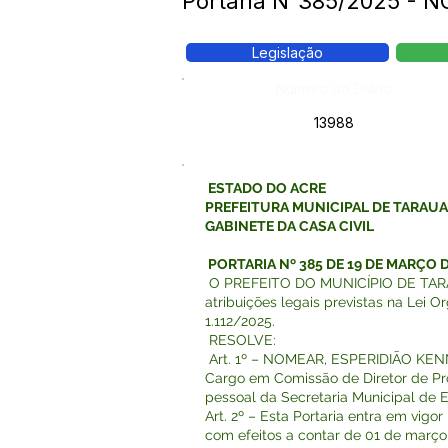
Portaria N°385/2025 
Legislação
Número do Diário:
13988
ESTADO DO ACRE
PREFEITURA MUNICIPAL DE TARAU
GABINETE DA CASA CIVIL
PORTARIA Nº 385 DE 19 DE MARÇO D
O PREFEITO DO MUNICÍPIO DE TARAU
atribuições legais previstas na Lei O
1.112/2025.
RESOLVE:
Art. 1º – NOMEAR, ESPERIDIÃO KE
Cargo em Comissão de Diretor de Pr
pessoal da Secretaria Municipal de
Art. 2º – Esta Portaria entra em vigo
com efeitos a contar de 01 de março