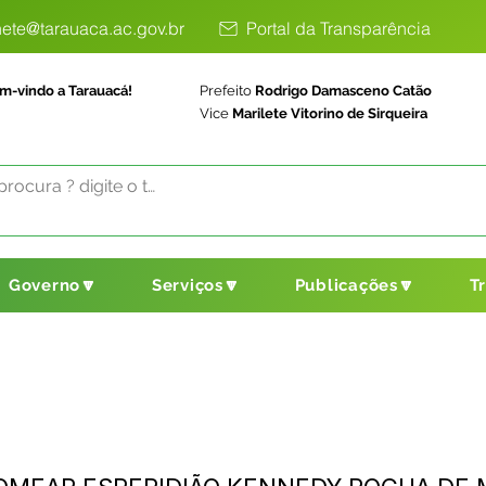
ete@tarauaca.ac.gov.br
Portal da Transparência
m-vindo a Tarauacá!
Prefeito
Rodrigo Damasceno Catão
Vice
Marilete Vitorino de Sirqueira
Governo🔽
Serviços🔽
Publicações🔽
T