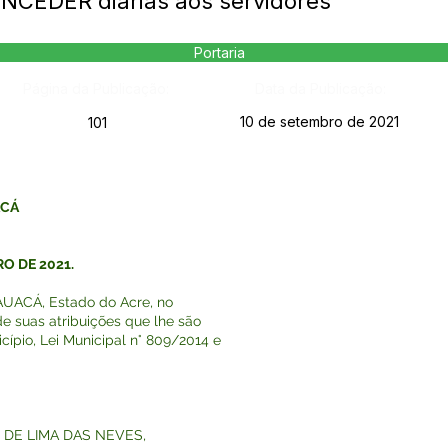
ONCEDER diárias aos servidores
Portaria
Página da Publicação:
Data da Publicação:
10 de setembro de 2021
101
ACÁ
RO DE 2021.
ACÁ, Estado do Acre, no
e suas atribuições que lhe são
cípio, Lei Municipal n° 809/2014 e
E DE LIMA DAS NEVES,