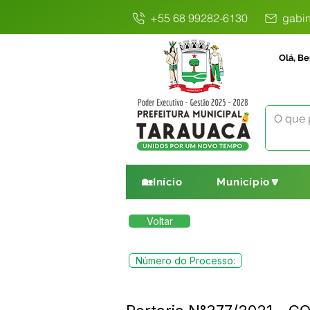
+55 68 99282-6130
gabin
Olá, Be
🏡Início
Município🔽
Voltar
Número do Processo: