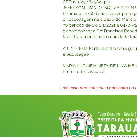
CPF: n° 025.467.582-41 e
JEFERSON LIMA DE SOUZA, CPF Nº 6
½ (uma e meia) diárias, cada, para 
e hospedagem na cidade de Mâncio 
no período de 03/09/2021 a 04/09/20
e acompanhar o Srº Francisco Robert
fazer tratamento na comunidade tera
Art. 2° – Esta Portaria entra em vigor
e publicação.
MARIA LUCINEIA NERY DE LIMA ME
Prefeita de Tarauacá
Este texto não substitui o publicado no Di