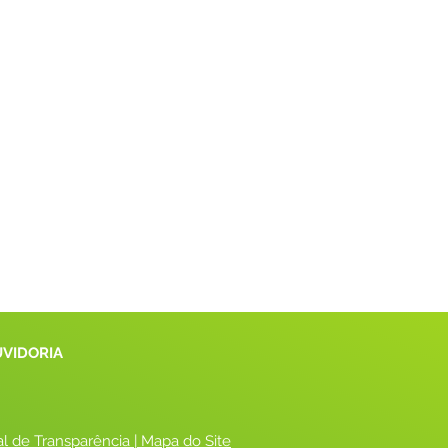
UVIDORIA
al de Transparência
 |
 Mapa do Site