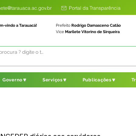
ete@tarauaca.ac.gov.br
Portal da Transparência
m-vindo a Tarauacá!
Prefeito
Rodrigo Damasceno Catão
Vice
Marilete Vitorino de Sirqueira
Governo🔽
Serviços🔽
Publicações🔽
T