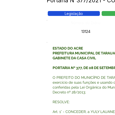
Portaria N°377/2021 - C
Legislação
Número do Diário:
13124
ESTADO DO ACRE
PREFEITURA MUNICIPAL DE TARAU
GABINETE DA CASA CIVIL
PORTARIA Nº 377, DE 08 DE SETEMB
O PREFEITO DO MUNICÍPIO DE TARAU
exercício de suas funções e usando d
conferidas pela Lei Orgânica do Muni
Decreto nº 28/2013;
RESOLVE:
Art. 1° - CONCEDER, a YULY LAUAN