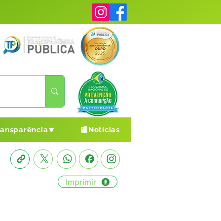
ransparência🔽
📰Notícias
Imprimir