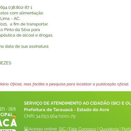
94.038.802-87 1
gastos com alimentação
Lima - AC,
21, a fim de transportar
o Pinto da Silva para
pêutica de álcool e drogas.
 na data de sua assinatura
NEZES
ário Oficial, mas facilita a pesquisa para localizar a publicação oficial.
SERVIÇO DE ATENDIMENTO AO CIDADÃO (SIC) E O
Prefeitura de Tarauacá - Estado do Acre
CNPJ 
34.693.564/0001-79
💻Acesso online: 
SIC 
| 
Fale Conosco
 | 
Ouvidoria
| 
Port