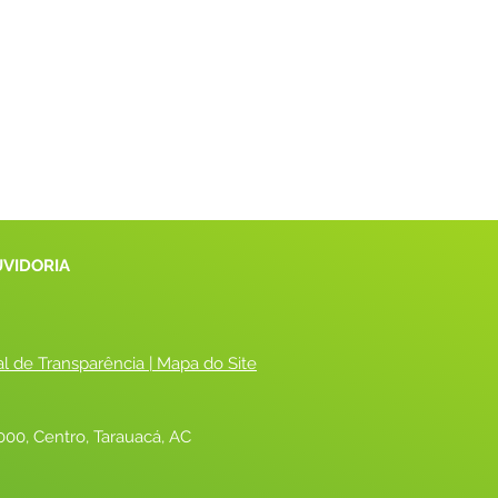
UVIDORIA
al de Transparência
 |
 Mapa do Site
00, Centro, Tarauacá, AC