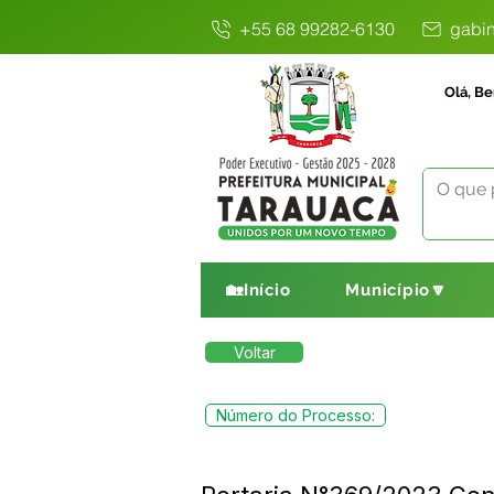
+55 68 99282-6130
gabin
Olá, Be
🏡Início
Município🔽
Voltar
Número do Processo: