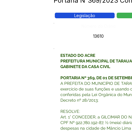
Portaria N°369/2023 Co
Legislação
Número do Diário:
13610
ESTADO DO ACRE
PREFEITURA MUNICIPAL DE TARAU
GABINETE DA CASA CIVIL
PORTARIA Nº 369, DE 01 DE SETEMB
A PREFEITA DO MUNICÍPIO DE TARAU
exercício de suas funções e usando 
conferidas pela Lei Orgânica do Muni
Decreto nº 28/2013;
RESOLVE:
Art. 1° CONCEDER, a GILCIMAR DO
CPF Nº 922.780.192-87, ½ (meia) diári
despesas na cidade de Mâncio Lima 