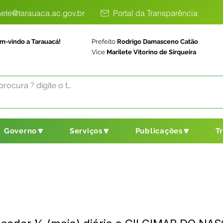
ete@tarauaca.ac.gov.br
Portal da Transparência
m-vindo a Tarauacá!
Prefeito
Rodrigo Damasceno Catão
Vice
Marilete Vitorino de Sirqueira
Governo🔽
Serviços🔽
Publicações🔽
T