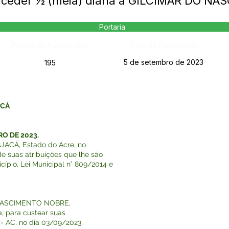
nceder ½ (meia) diária a GILCIMAR DO 
Portaria
Página da Publicação:
Data da Publicação:
5 de setembro de 2023
195
ACÁ
RO DE 2023.
ACÁ, Estado do Acre, no
de suas atribuições que lhe são
cípio, Lei Municipal n° 809/2014 e
 NASCIMENTO NOBRE,
a, para custear suas
- AC, no dia 03/09/2023,