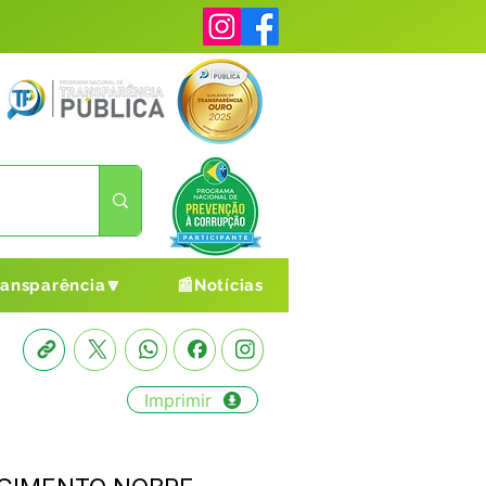
ransparência🔽
📰Notícias
Imprimir