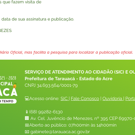
es que fazem visita de
na data de sua assinatura e publicação.
NEZES
ário Oficial, mas facilita a pesquisa para localizar a publicação oficial.
SERVIÇO DE ATENDIMENTO AO CIDADÃO (SIC) E O
Prefeitura de Tarauacá - Estado do Acre
CNPJ 
34.693.564/0001-79
💻Acesso online: 
SIC 
| 
Fale Conosco
 | 
Ouvidoria
| 
Port
📱(68) 99282-6130 
🏢 Av. Cel. Juvêncio de Menezes, nº 395 CEP 69970-0
📅Aberto ao público: 07h00min às 14h00min
📧 
gabinete@tarauaca.ac.gov.br