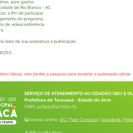
árias, para gastos
idade de Rio Branco - AC,
1, a fim de participar
nejamento do programa
sala de videoconferência
ra.
r na data de sua assinatura e publicação.
NEZES
ário Oficial, mas facilita a pesquisa para localizar a publicação oficial.
SERVIÇO DE ATENDIMENTO AO CIDADÃO (SIC) E O
Prefeitura de Tarauacá - Estado do Acre
CNPJ 
34.693.564/0001-79
💻Acesso online: 
SIC 
| 
Fale Conosco
 | 
Ouvidoria
| 
Port
📱(68) 99282-6130 