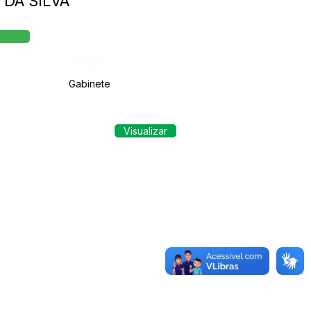
 DA SILVA
Órgão:
Gabinete
Visualizar