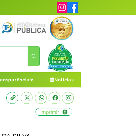
ransparência🔽
📰Notícias
Imprimir