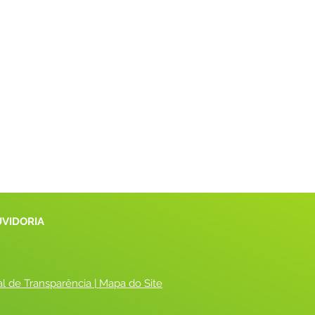
UVIDORIA
al de Transparência
 |
 Mapa do Site