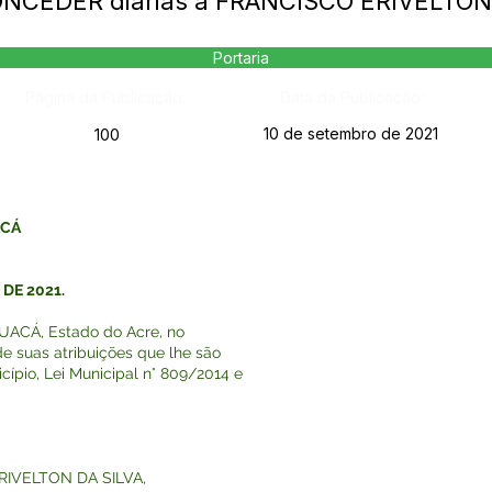
CONCEDER diárias a FRANCISCO ERIVELTON
Portaria
Página da Publicação:
Data da Publicação:
10 de setembro de 2021
100
ACÁ
 DE 2021.
ACÁ, Estado do Acre, no
e suas atribuições que lhe são
cípio, Lei Municipal n° 809/2014 e
ERIVELTON DA SILVA,