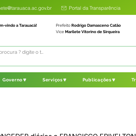
ete@tarauaca.ac.gov.br
Portal da Transparência
m-vindo a Tarauacá!
Prefeito
Rodrigo Damasceno Catão
Vice
Marilete Vitorino de Sirqueira
Governo🔽
Serviços🔽
Publicações🔽
T