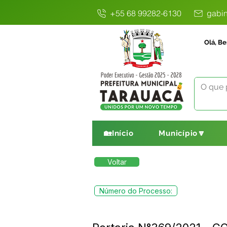
+55 68 99282-6130
gabin
Olá, Be
🏡Início
Município🔽
Voltar
Número do Processo: