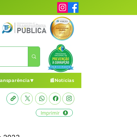
ransparência🔽
📰Notícias
Imprimir