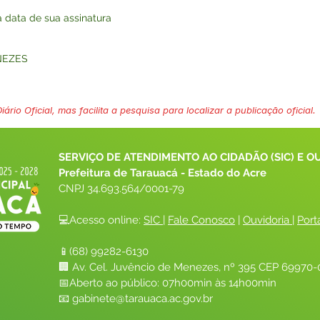
na data de sua assinatura
NEZES
ário Oficial, mas facilita a pesquisa para localizar a publicação oficial.
SERVIÇO DE ATENDIMENTO AO CIDADÃO (SIC) E O
Prefeitura de Tarauacá - Estado do Acre
CNPJ 
34.693.564/0001-79
💻Acesso online: 
SIC 
| 
Fale Conosco
 | 
Ouvidoria
| 
Port
📱(68) 99282-6130 
🏢 Av. Cel. Juvêncio de Menezes, nº 395 CEP 69970-0
📅Aberto ao público: 07h00min às 14h00min
📧 
gabinete@tarauaca.ac.gov.br