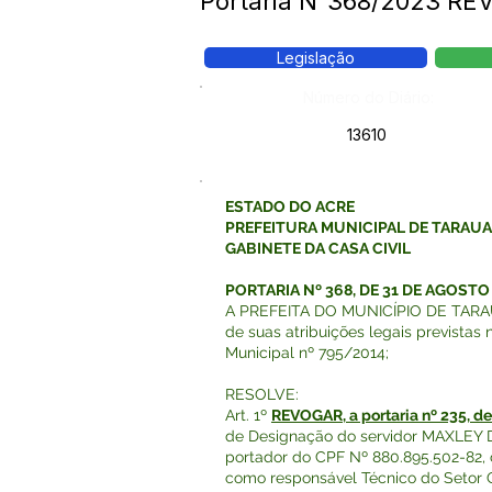
Portaria N°368/2023 REV
Legislação
Número do Diário:
13610
ESTADO DO ACRE
PREFEITURA MUNICIPAL DE TARAU
GABINETE DA CASA CIVIL
PORTARIA Nº 368, DE 31 DE AGOSTO 
A PREFEITA DO MUNICÍPIO DE TARAU
de suas atribuições legais previstas
Municipal nº 795/2014;
RESOLVE:
Art. 1º
REVOGAR, a portaria nº 235, d
de Designação do servidor MAXLEY
portador do CPF Nº 880.895.502-82, c
como responsável Técnico do Setor 