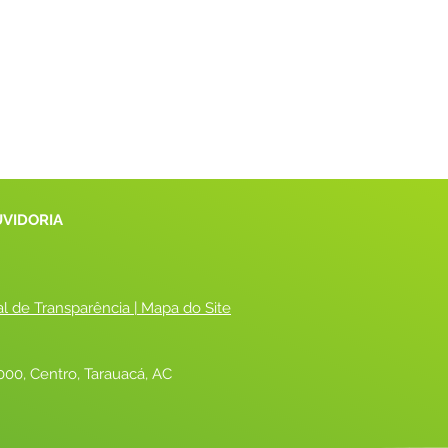
UVIDORIA
al de Transparência
 |
 Mapa do Site
00, Centro, Tarauacá, AC