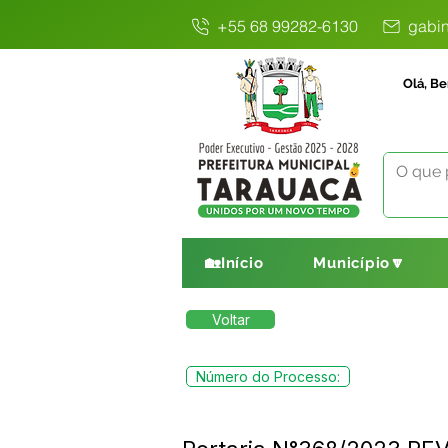
+55 68 99282-6130
gabin
Olá, Be
🏡Início
Município🔽
Voltar
Número do Processo: