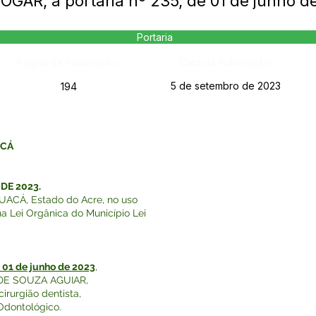
OGAR, a portaria nº 235, de 01 de junho d
Portaria
Página da Publicação:
Data da Publicação:
5 de setembro de 2023
194
ACÁ
DE 2023.
ACÁ, Estado do Acre, no uso
 na Lei Orgânica do Município Lei
e 01 de junho de 2023
,
 DE SOUZA AGUIAR,
irurgião dentista,
Odontológico.