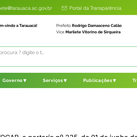
ete@tarauaca.ac.gov.br
Portal da Transparência
m-vindo a Tarauacá!
Prefeito
Rodrigo Damasceno Catão
Vice
Marilete Vitorino de Sirqueira
Governo🔽
Serviços🔽
Publicações🔽
T