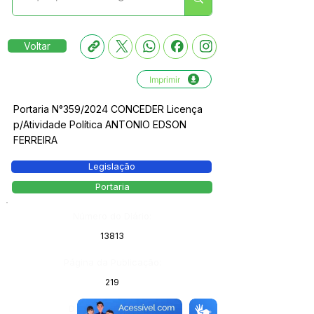
Voltar
Imprimir
Portaria N°359/2024 CONCEDER Licença
p/Atividade Política ANTONIO EDSON
FERREIRA
Legislação
Portaria
Número do Diário:
13813
Página da Publicação:
219
Data da Publicação: