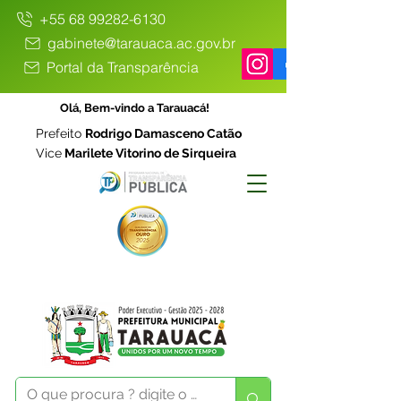
+55 68 99282-6130
gabinete@tarauaca.ac.gov.br
Portal da Transparência
Olá, Bem-vindo a Tarauacá!
Prefeito
Rodrigo Damasceno Catão
Vice
Marilete Vitorino de Sirqueira