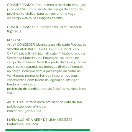
CONSIDERANDO o requerimento recebido em 05 de
julho de 2024, com pedido de licença do cargo de
provimento efetivo, para concorrer uma vaga
do cargo eletivo nas eleições de 2024;
CONSIDERANDO o que dispõe na Lei Municipal nº
847/2015.
RESOLVE:
Art. 1º CONCEDER, Licença para Atividade Política ao
servidor ANTONIO EDSON FERREIRA MENEZES,
CPF nº.
135.396.985-15
, matrícula nº 7520, lotado na
Secretaria Municipal de Educação, ocupante do
cargo de Professor Nível II, a partir de 05 de julho de
2024, com a garantia de todos os direitos inerentes
ao cargo, inclusive com a percepção de todas as
van¬tagens permanentes que integram os seus
vencimentos, com fulcro na legislação em vigor,
tendo em vista sua
pretensão de candidatura nas Eleições municipais de
2024.
Art. 2º Esta Portaria entra em vigor na data de sua
publicação, com efeitos a
contar de 05/07/2024.
MARIA LUCINÉIA NERY DE LIMA MENEZES
Prefeita de Tarauacá
Visualizar