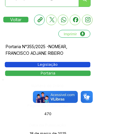
Voltar
Imprimir
Portaria N°355/2025 -NOMEAR,
FRANCISCO ADJANE RIBEIRO
Legislação
Portaria
Número do Diário:
13983
Página da Publicação:
470
Data da Publicação:
18 de março de 2025