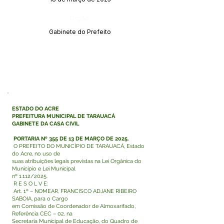
Órgão:
Gabinete do Prefeito
ESTADO DO ACRE
PREFEITURA MUNICIPAL DE TARAUACÁ
GABINETE DA CASA CIVIL
PORTARIA Nº 355 DE 13 DE MARÇO DE 2025.
O PREFEITO DO MUNICÍPIO DE TARAUACÁ, Estado
do Acre, no uso de
suas atribuições legais previstas na Lei Orgânica do
Município e Lei Municipal
nº 1.112/2025.
R E S O L V E:
Art. 1º – NOMEAR, FRANCISCO ADJANE RIBEIRO
SABOIA, para o Cargo
em Comissão de Coordenador de Almoxarifado,
Referência CEC – 02, na
Secretaria Municipal de Educação, do Quadro de