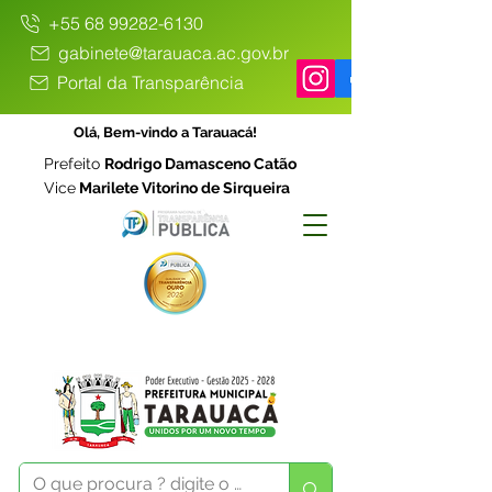
+55 68 99282-6130
gabinete@tarauaca.ac.gov.br
Portal da Transparência
Olá, Bem-vindo a Tarauacá!
Prefeito
Rodrigo Damasceno Catão
Vice
Marilete Vitorino de Sirqueira