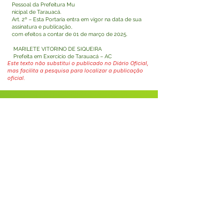
Pessoal da Prefeitura Mu
nicipal de Tarauacá.
Art. 2º – Esta Portaria entra em vigor na data de sua
assinatura e publicação,
com efeitos a contar de 01 de março de 2025.
MARILETE VITORINO DE SIQUEIRA
Prefeita em Exercício de Tarauacá – AC
Este texto não substitui o publicado no Diário Oficial,
mas facilita a pesquisa para localizar a publicação
oficial.
Fale com a Prefeitura
Whatsapp
SERVIÇO DE ATENDIMENTO AO 
CIDADÃO (SIC) E OUVIDORIA