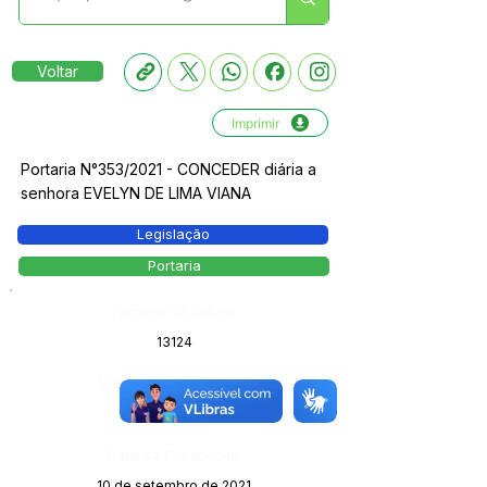
Voltar
Imprimir
Portaria N°353/2021 - CONCEDER diária a
senhora EVELYN DE LIMA VIANA
Legislação
Portaria
Número do Diário:
13124
Página da Publicação:
98
Data da Publicação:
10 de setembro de 2021