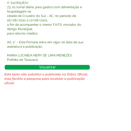
n°
012.815.872
-
73, 01 (uma) diária, para gastos com alimentação e
hospedagem na
cidade de Cruzeiro do Sul - AC, no período de
16/08/2021 a 17/08/2021,
a fim de acompanhar o menor F.A.F.S, morador do
Abrigo Municipal,
para retorno médico.
Art. 2° – Esta Portaria entra em vigor na data de sua
assinatura e publicação.
MARIA LUCINEIA NERY DE LIMA MENEZES
Prefeita de Tarauacá
Visualizar
Este texto não substitui o publicado no Diário Oficial,
mas facilita a pesquisa para localizar a publicação
oficial.
Fale com a Prefeitura