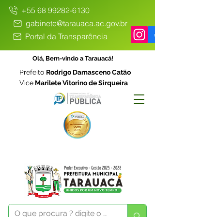
+55 68 99282-6130
gabinete@tarauaca.ac.gov.br
Portal da Transparência
Olá, Bem-vindo a Tarauacá!
Prefeito
Rodrigo Damasceno Catão
Vice
Marilete Vitorino de Sirqueira