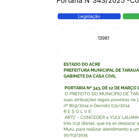
Portaria N°343/2025 -C
Legislação
Número do Diário:
13981
ESTADO DO ACRE
PREFEITURA MUNICIPAL DE TARAU
GABINETE DA CASA CIVIL
PORTARIA Nº 343, DE 12 DE MARÇO 
O PREFEITO DO MUNICÍPIO DE TARA
suas atribuições legais previstas na 
nº 809/2014 e Decreto 031/2014
R E S O L V E:
ART1° - CONCEDER a YULY LAUANNE
três (03) diárias, que irá se deslocar
Murú, para realizar atendimento a u
20/03/2025