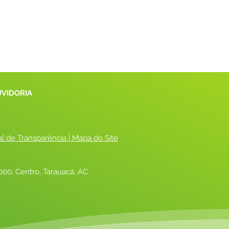
UVIDORIA
al de Transparência
 |
 Mapa do Site
00, Centro, Tarauacá, AC