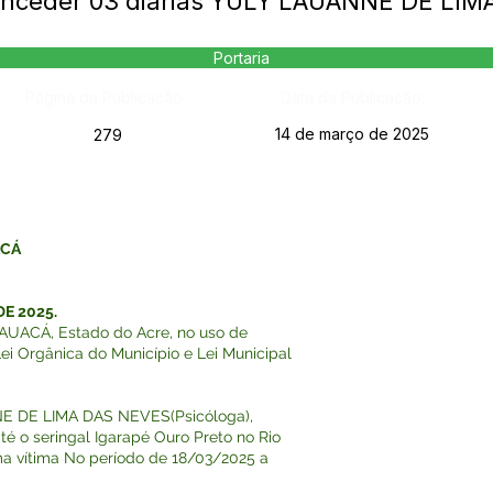
onceder 03 diárias YULY LAUANNE DE LI
Portaria
Página da Publicação:
Data da Publicação:
14 de março de 2025
279
ACÁ
DE 2025.
UACÁ, Estado do Acre, no uso de
Lei Orgânica do Município e Lei Municipal
 DE LIMA DAS NEVES(Psicóloga),
 até o seringal Igarapé Ouro Preto no Rio
ma vítima No período de 18/03/2025 a