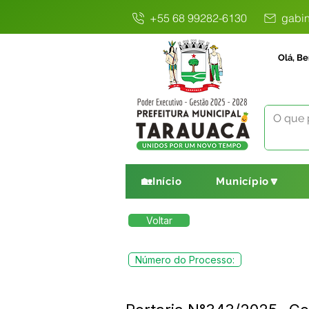
+55 68 99282-6130
gabin
Olá, Be
🏡Início
Município🔽
Voltar
Número do Processo: