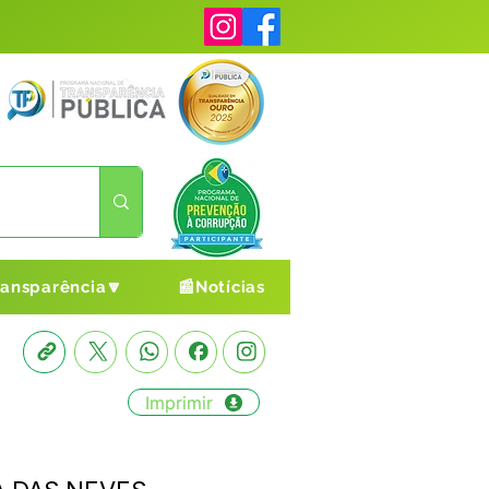
ransparência🔽
📰Notícias
Imprimir