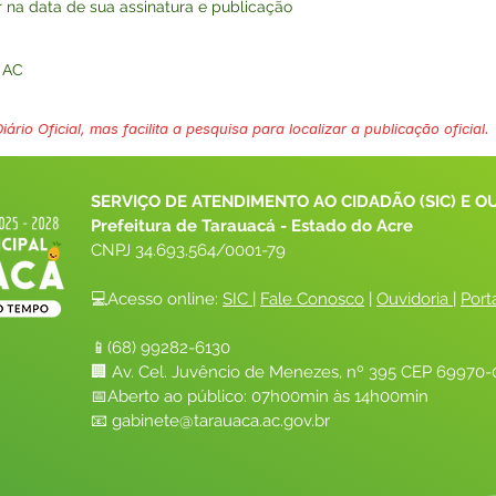
r na data de sua assinatura e publicação
– AC
ário Oficial, mas facilita a pesquisa para localizar a publicação oficial.
SERVIÇO DE ATENDIMENTO AO CIDADÃO (SIC) E O
Prefeitura de Tarauacá - Estado do Acre
CNPJ 
34.693.564/0001-79
💻Acesso online: 
SIC 
| 
Fale Conosco
 | 
Ouvidoria
| 
Port
📱(68) 99282-6130 
🏢 Av. Cel. Juvêncio de Menezes, nº 395 CEP 69970-0
📅Aberto ao público: 07h00min às 14h00min
📧 
gabinete@tarauaca.ac.gov.br