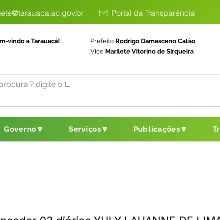
ete@tarauaca.ac.gov.br
Portal da Transparência
m-vindo a Tarauacá!
Prefeito
Rodrigo Damasceno Catão
Vice
Marilete Vitorino de Sirqueira
Governo🔽
Serviços🔽
Publicações🔽
T