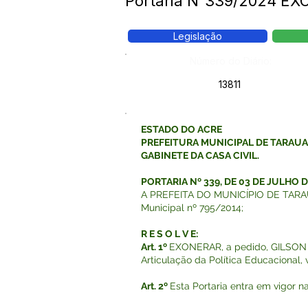
Portaria N°339/2024 EX
Legislação
Número do Diário:
13811
ESTADO DO ACRE
PREFEITURA MUNICIPAL DE TARAU
GABINETE DA CASA CIVIL.
PORTARIA Nº 339, DE 03 DE JULHO D
A PREFEITA DO MUNICÍPIO DE TARAUACÁ
Municipal nº 795/2014;
R E S O L V E:
Art. 1º
EXONERAR, a pedido, GILSON 
Articulação da Política Educacional,
Art. 2º
Esta Portaria entra em vigor n