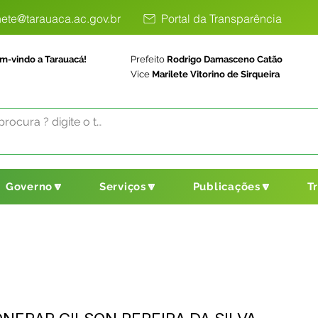
ete@tarauaca.ac.gov.br
Portal da Transparência
m-vindo a Tarauacá!
Prefeito
Rodrigo Damasceno Catão
Vice
Marilete Vitorino de Sirqueira
Governo🔽
Serviços🔽
Publicações🔽
T