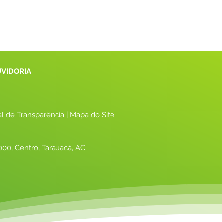
UVIDORIA
al de Transparência
 |
 Mapa do Site
00, Centro, Tarauacá, AC