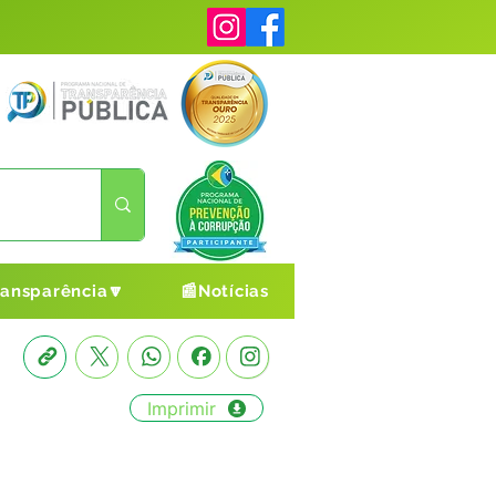
ransparência🔽
📰Notícias
Imprimir