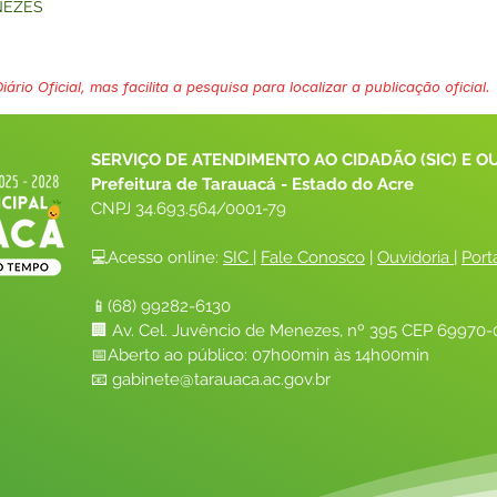
NEZES
ário Oficial, mas facilita a pesquisa para localizar a publicação oficial.
SERVIÇO DE ATENDIMENTO AO CIDADÃO (SIC) E O
Prefeitura de Tarauacá - Estado do Acre
CNPJ 
34.693.564/0001-79
💻Acesso online: 
SIC 
| 
Fale Conosco
 | 
Ouvidoria
| 
Port
📱(68) 99282-6130 
🏢 Av. Cel. Juvêncio de Menezes, nº 395 CEP 69970-0
📅Aberto ao público: 07h00min às 14h00min
📧 
gabinete@tarauaca.ac.gov.br