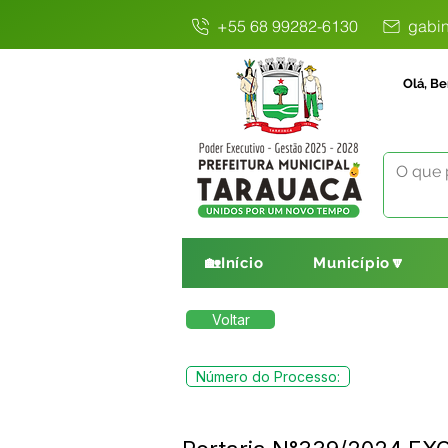
+55 68 99282-6130
gabin
Olá, Be
🏡Início
Município🔽
Voltar
Número do Processo: