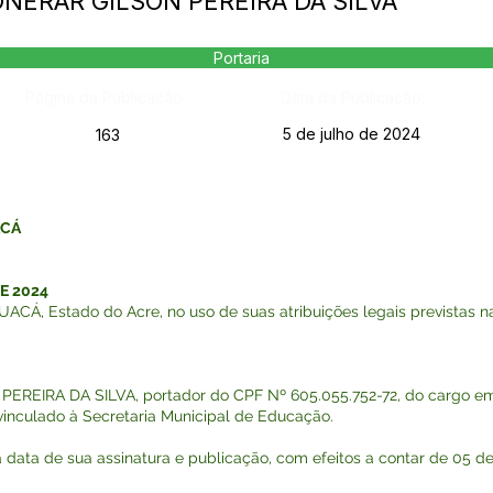
ONERAR GILSON PEREIRA DA SILVA
Portaria
Página da Publicação:
Data da Publicação:
5 de julho de 2024
163
ACÁ
E 2024
, Estado do Acre, no uso de suas atribuições legais previstas na 
PEREIRA DA SILVA, portador do CPF Nº 605.055.752-72, do cargo 
 vinculado à Secretaria Municipal de Educação.
a data de sua assinatura e publicação, com efeitos a contar de 05 de