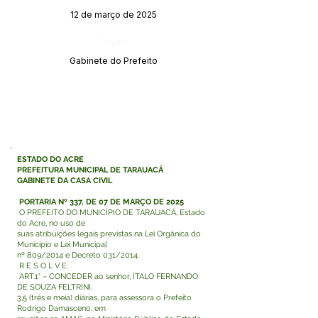
12 de março de 2025
Órgão:
Gabinete do Prefeito
ESTADO DO ACRE
PREFEITURA MUNICIPAL DE TARAUACÁ
GABINETE DA CASA CIVIL
PORTARIA Nº 337, DE 07 DE MARÇO DE 2025
O PREFEITO DO MUNICÍPIO DE TARAUACÁ, Estado
do Acre, no uso de
suas atribuições legais previstas na Lei Orgânica do
Município e Lei Municipal
nº 809/2014 e Decreto 031/2014.
R E S O L V E:
ART.1° – CONCEDER ao senhor, ÍTALO FERNANDO
DE SOUZA FELTRINI,
3,5 (três e meia) diárias, para assessora o Prefeito
Rodrigo Damasceno, em