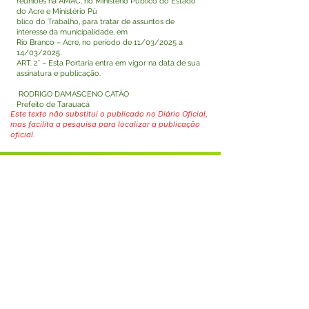
reuniões na AMAC, no Ministério Público do Estado
do Acre e Ministério Pú
blico do Trabalho, para tratar de assuntos de
interesse da municipalidade, em
Rio Branco – Acre, no período de 11/03/2025 a
14/03/2025.
ART. 2° – Esta Portaria entra em vigor na data de sua
assinatura e publicação.
RODRIGO DAMASCENO CATÃO
Prefeito de Tarauacá
Este texto não substitui o publicado no Diário Oficial,
mas facilita a pesquisa para localizar a publicação
oficial.
Fale com a Prefeitura
Whatsapp