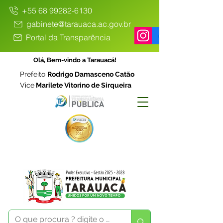
+55 68 99282-6130
gabinete@tarauaca.ac.gov.br
Portal da Transparência
Olá, Bem-vindo a Tarauacá!
Prefeito
Rodrigo Damasceno Catão
Vice
Marilete Vitorino de Sirqueira