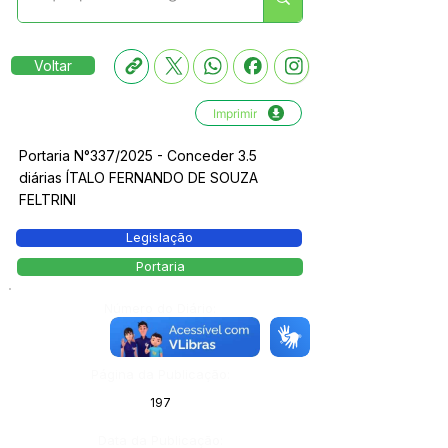
Voltar
Imprimir
Portaria N°337/2025 - Conceder 3.5
diárias ÍTALO FERNANDO DE SOUZA
FELTRINI
Legislação
Portaria
Número do Diário:
13979
Página da Publicação:
197
Data da Publicação: