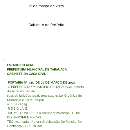
12 de março de 2025
Órgão:
Gabinete do Prefeito
ESTADO DO ACRE
PREFEITURA MUNICIPAL DE TARAUACÁ
GABINETE DA CASA CIVIL
PORTARIA Nº 335, DE 07 DE MARÇO DE 2025
O PREFEITO DO MUNICÍPIO DE TARAUACÁ, Estado
do Acre, no uso de
suas atribuições legais previstas na Lei Orgânica do
Município e Lei Municipal
nº 1.112/2025.
R E S O L V E:
Art. 1º – CONCEDER, a servidora municipal, LÍDIA
DO NASCIMENTO CAS
TRO, matricula nº 7729, Gratificação De Função De
Confiança – GFC 10, em