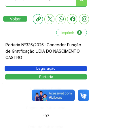
Voltar
Imprimir
Portaria N°335/2025 -Conceder Função
de Gratificação LÍDIA DO NASCIMENTO
CASTRO
Legislação
Portaria
Número do Diário:
13979
Página da Publicação:
197
Data da Publicação: