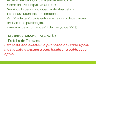
virtude dos serviços de assessoramento na
Secretaria Municipal De Obras e
Serviços Urbanos, do Quadro de Pessoal da
Prefeitura Municipal de Tarauacá.
Art. 2º – Esta Portaria entra em vigor na data de sua
assinatura e publicação,
com efeitos a contar de 01 de março de 2025.
RODRIGO DAMASCENO CATÃO
Prefeito de Tarauacá
Este texto não substitui o publicado no Diário Oficial,
mas facilita a pesquisa para localizar a publicação
oficial.
Fale com a Prefeitura
Whatsapp
SERVIÇO DE ATENDIMENTO AO 