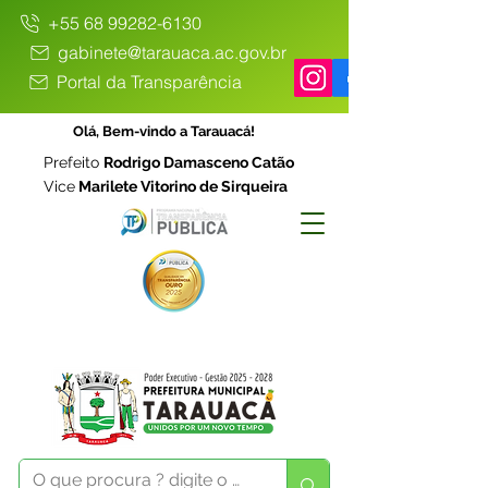
+55 68 99282-6130
gabinete@tarauaca.ac.gov.br
Portal da Transparência
Olá, Bem-vindo a Tarauacá!
Prefeito
Rodrigo Damasceno Catão
Vice
Marilete Vitorino de Sirqueira