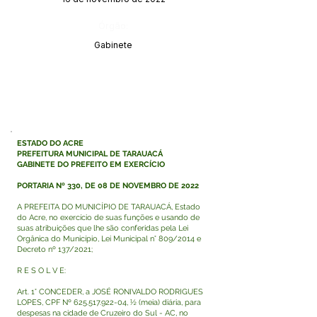
Órgão:
Gabinete
ESTADO DO ACRE
PREFEITURA MUNICIPAL DE TARAUACÁ
GABINETE DO PREFEITO EM EXERCÍCIO
PORTARIA Nº 330, DE 08 DE NOVEMBRO DE 2022
A PREFEITA DO MUNICÍPIO DE TARAUACÁ, Estado
do Acre, no exercício de suas funções e usando de
suas atribuições que lhe são conferidas pela Lei
Orgânica do Município, Lei Municipal n° 809/2014 e
Decreto nº 137/2021;
R E S O L V E:
Art. 1° CONCEDER, a JOSÉ RONIVALDO RODRIGUES
LOPES, CPF Nº
625.517.922-04
, ½ (meia) diária, para
despesas na cidade de Cruzeiro do Sul - AC, no