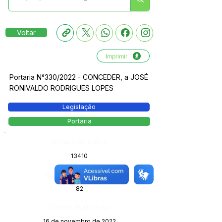
Voltar
Imprimir
Portaria N°330/2022 - CONCEDER, a JOSÉ
RONIVALDO RODRIGUES LOPES
Legislação
Portaria
Número do Diário:
13410
Página da Publicação:
82
Data da Publicação:
16 de novembro de 2022