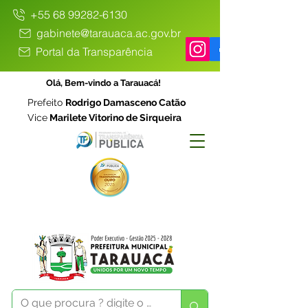
+55 68 99282-6130
gabinete@tarauaca.ac.gov.br
Portal da Transparência
Olá, Bem-vindo a Tarauacá!
Prefeito
Rodrigo Damasceno Catão
Vice
Marilete Vitorino de Sirqueira