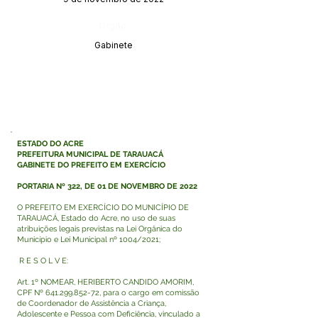
Órgão:
Gabinete
ESTADO DO ACRE
PREFEITURA MUNICIPAL DE TARAUACÁ
GABINETE DO PREFEITO EM EXERCÍCIO
PORTARIA Nº 322, DE 01 DE NOVEMBRO DE 2022
O PREFEITO EM EXERCÍCIO DO MUNICÍPIO DE
TARAUACÁ, Estado do Acre, no uso de suas
atribuições legais previstas na Lei Orgânica do
Município e Lei Municipal nº 1004/2021;
R E S O L V E:
Art. 1º NOMEAR, HERIBERTO CANDIDO AMORIM,
CPF Nº
641.299.852-72
, para o cargo em comissão
de Coordenador de Assistência a Criança,
Adolescente e Pessoa com Deficiência, vinculado a