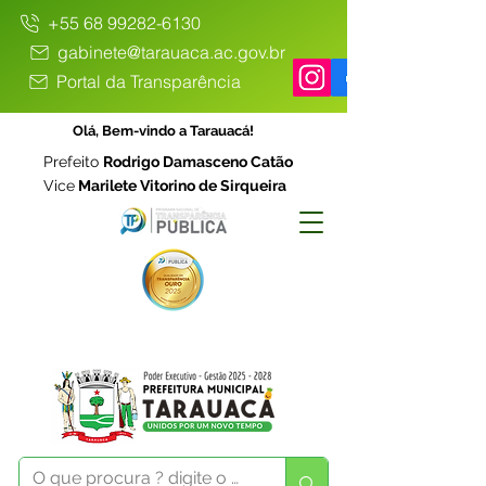
+55 68 99282-6130
gabinete@tarauaca.ac.gov.br
Portal da Transparência
Olá, Bem-vindo a Tarauacá!
Prefeito
Rodrigo Damasceno Catão
Vice
Marilete Vitorino de Sirqueira