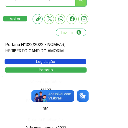
Voltar
Imprimir
Portaria N°322/2022 - NOMEAR,
HERIBERTO CANDIDO AMORIM
Legislação
Portaria
Número do Diário:
13407
Página da Publicação:
159
Data da Publicação:
9 de novembro de 2022