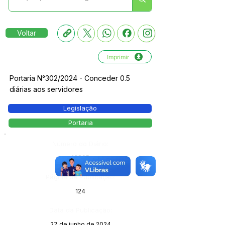
Voltar
Imprimir
Portaria N°302/2024 - Conceder 0.5
diárias aos servidores
Legislação
Portaria
Número do Diário:
13805
Página da Publicação:
124
Data da Publicação:
27 de junho de 2024