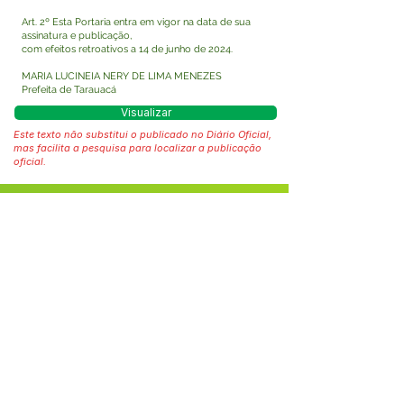
Art. 2º Esta Portaria entra em vigor na data de sua
assinatura e publicação,
com efeitos retroativos a 14 de junho de 2024.
MARIA LUCINEIA NERY DE LIMA MENEZES
Prefeita de Tarauacá
Visualizar
Este texto não substitui o publicado no Diário Oficial,
mas facilita a pesquisa para localizar a publicação
oficial.
Fale com a Prefeitura
Whatsapp
SERVIÇO DE ATENDIMENTO AO 