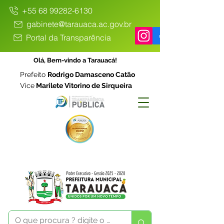
+55 68 99282-6130
gabinete@tarauaca.ac.gov.br
Portal da Transparência
Olá, Bem-vindo a Tarauacá!
Prefeito
Rodrigo Damasceno Catão
Vice
Marilete Vitorino de Sirqueira