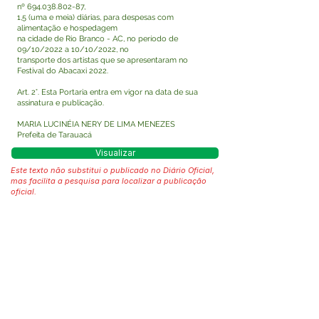
nº
694.038.802-87
,
1,5 (uma e meia) diárias, para despesas com
alimentação e hospedagem
na cidade de Rio Branco - AC, no período de
09/10/2022 a 10/10/2022, no
transporte dos artistas que se apresentaram no
Festival do Abacaxi 2022.
Art. 2°. Esta Portaria entra em vigor na data de sua
assinatura e publicação.
MARIA LUCINÉIA NERY DE LIMA MENEZES
Prefeita de Tarauacá
Visualizar
Este texto não substitui o publicado no Diário Oficial,
mas facilita a pesquisa para localizar a publicação
oficial.
Fale com a Prefeitura