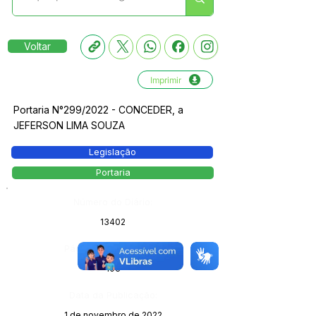
Voltar
Imprimir
Portaria N°299/2022 - CONCEDER, a
JEFERSON LIMA SOUZA
Legislação
Portaria
Número do Diário:
13402
Página da Publicação:
103
Data da Publicação:
1 de novembro de 2022