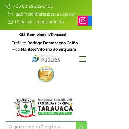
+55 68 99282-6130
gabinete@tarauaca.ac.gov.br
Portal da Transparência
Olá, Bem-vindo a Tarauacá!
Prefeito
Rodrigo Damasceno Catão
Vice
Marilete Vitorino de Sirqueira