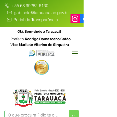
+55 68 99282-6130
gabinete@tarauaca.ac.gov.br
Portal da Transparência
Olá, Bem-vindo a Tarauacá!
Prefeito
Rodrigo Damasceno Catão
Vice
Marilete Vitorino de Sirqueira