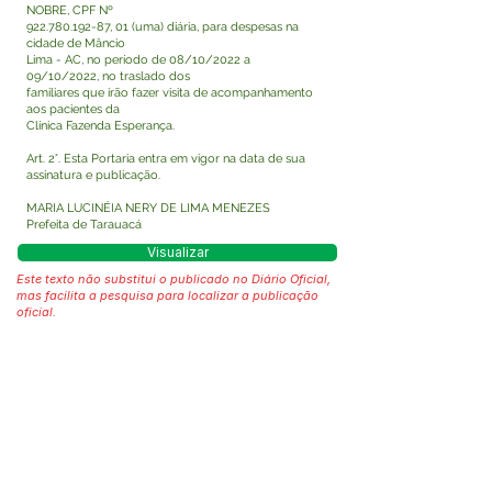
NOBRE, CPF Nº
922.780.192-87
, 01 (uma) diária, para despesas na
cidade de Mâncio
Lima - AC, no período de 08/10/2022 a
09/10/2022, no traslado dos
familiares que irão fazer visita de acompanhamento
aos pacientes da
Clínica Fazenda Esperança.
Art. 2°. Esta Portaria entra em vigor na data de sua
assinatura e publicação.
MARIA LUCINÉIA NERY DE LIMA MENEZES
Prefeita de Tarauacá
Visualizar
Este texto não substitui o publicado no Diário Oficial,
mas facilita a pesquisa para localizar a publicação
oficial.
Fale com a Prefeitura