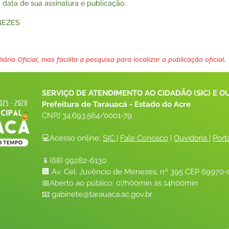
a data de sua assinatura e publicação.
NEZES
ário Oficial, mas facilita a pesquisa para localizar a publicação oficial.
SERVIÇO DE ATENDIMENTO AO CIDADÃO (SIC) E O
Prefeitura de Tarauacá - Estado do Acre
CNPJ 
34.693.564/0001-79
💻Acesso online: 
SIC 
| 
Fale Conosco
 | 
Ouvidoria
| 
Port
📱(68) 99282-6130 
🏢 Av. Cel. Juvêncio de Menezes, nº 395 CEP 69970-0
📅Aberto ao público: 07h00min às 14h00min
📧 
gabinete@tarauaca.ac.gov.br