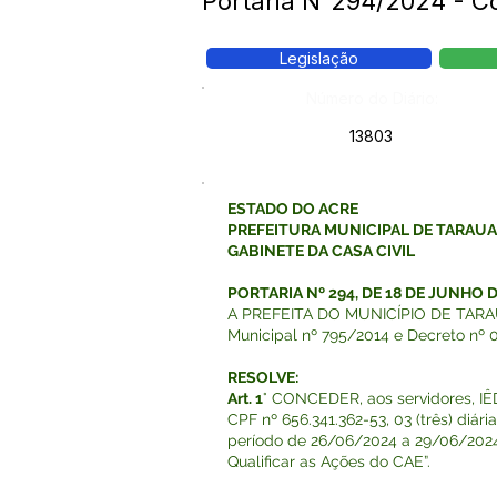
Portaria N°294/2024 - Co
Legislação
Número do Diário:
13803
ESTADO DO ACRE
PREFEITURA MUNICIPAL DE TARAU
GABINETE DA CASA CIVIL
PORTARIA Nº 294, DE 18 DE JUNHO 
A PREFEITA DO MUNICÍPIO DE TARAUACÁ
Municipal nº 795/2014 e Decreto nº 
RESOLVE:
Art. 1
° CONCEDER, aos servidores,
CPF nº 656.341.362-53, 03 (três) di
período de 26/06/2024 a 29/06/2024,
Qualificar as Ações do CAE”.