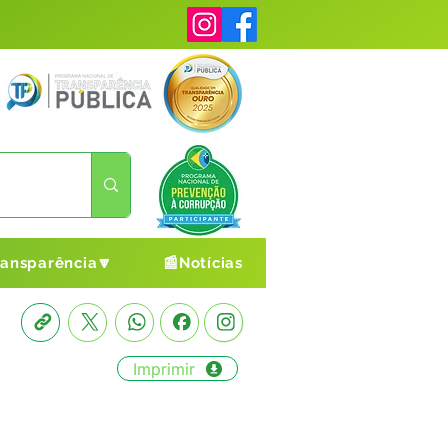
ransparência🔽
📰Notícias
Imprimir