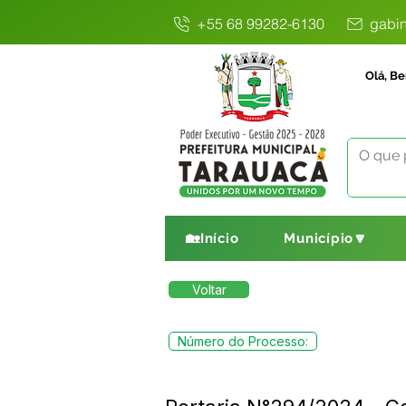
+55 68 99282-6130
gabin
Olá, Be
🏡Início
Município🔽
Voltar
Número do Processo: