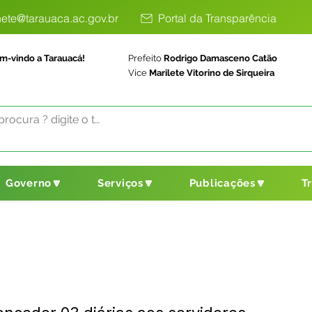
ete@tarauaca.ac.gov.br
Portal da Transparência
m-vindo a Tarauacá!
Prefeito
Rodrigo Damasceno Catão
Vice
Marilete Vitorino de Sirqueira
Governo🔽
Serviços🔽
Publicações🔽
T