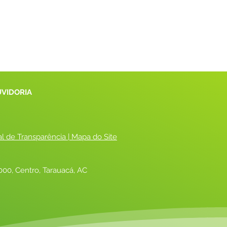
UVIDORIA
al de Transparência
 |
 Mapa do Site
00, Centro, Tarauacá, AC