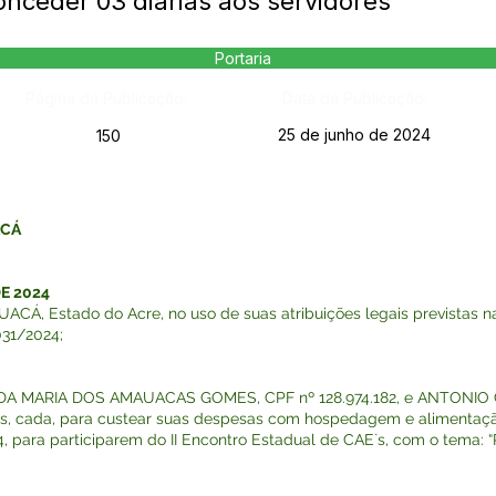
nceder 03 diárias aos servidores
Portaria
Página da Publicação:
Data da Publicação:
25 de junho de 2024
150
ACÁ
DE 2024
, Estado do Acre, no uso de suas atribuições legais previstas na 
031/2024;
 IÊDA MARIA DOS AMAUACAS GOMES, CPF nº 128.974.182, e ANTO
árias, cada, para custear suas despesas com hospedagem e alimentaç
 para participarem do II Encontro Estadual de CAE`s, com o tema: