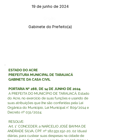
19 de junho de 2024
Órgão:
Gabinete do Prefeito(a)
ESTADO DO ACRE
PREFEITURA MUNICIPAL DE TARAUACÁ
GABINETE DA CASA CIVIL
PORTARIA Nº 288, DE 14 DE JUNHO DE 2024.
A PREFEITA DO MUNICÍPIO DE TARAUACÁ, Estado
do Acre, no exercício de suas funções e usando de
suas atribuições que lhe são conferidas pela Lei
Orgânica do Município, Lei Municipal n° 809/2014 e
Decreto nº 031/2024;
RESOLVE:
Art. 1° CONCEDER, a NARCELIO JOSÉ BAYMA DE
ANDRADE SILVA, CPF: nº
182.931.152-20
, 02 (duas)
diárias, para custear suas despesas na cidade de