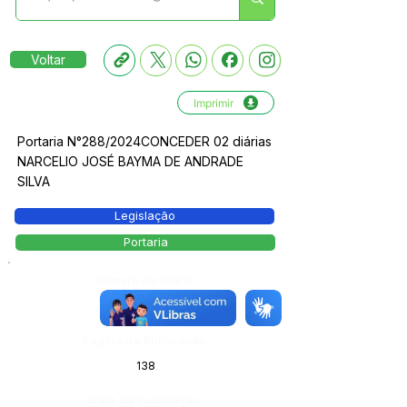
Voltar
Imprimir
Portaria N°288/2024CONCEDER 02 diárias
NARCELIO JOSÉ BAYMA DE ANDRADE
SILVA
Legislação
Portaria
Número do Diário:
13799
Página da Publicação:
138
Data da Publicação: