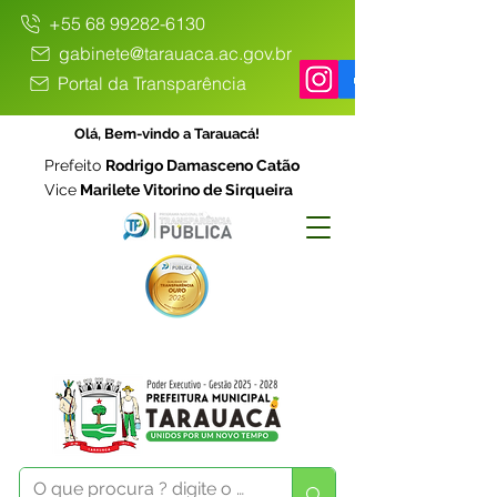
+55 68 99282-6130
gabinete@tarauaca.ac.gov.br
Portal da Transparência
Olá, Bem-vindo a Tarauacá!
Prefeito
Rodrigo Damasceno Catão
Vice
Marilete Vitorino de Sirqueira