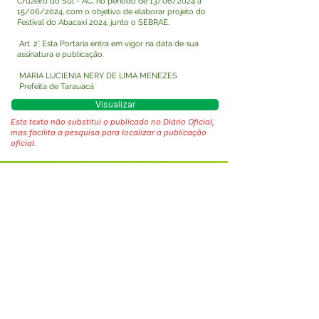
Cruzeiro do Sul - AC, no período de 13/06/2024 a
15/06/2024, com o objetivo de elaborar projeto do
Festival do Abacaxi 2024, junto o SEBRAE.
Art. 2° Esta Portaria entra em vigor na data de sua
assinatura e publicação.
MARIA LUCIENIA NERY DE LIMA MENEZES
Prefeita de Tarauacá
Visualizar
Este texto não substitui o publicado no Diário Oficial,
mas facilita a pesquisa para localizar a publicação
oficial.
Fale com a Prefeitura
Whatsapp