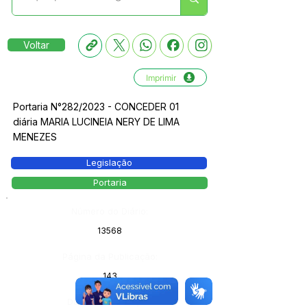
Voltar
Imprimir
Portaria N°282/2023 - CONCEDER 01
diária MARIA LUCINEIA NERY DE LIMA
MENEZES
Legislação
Portaria
Número do Diário:
13568
Página da Publicação:
143
Data da Publicação: