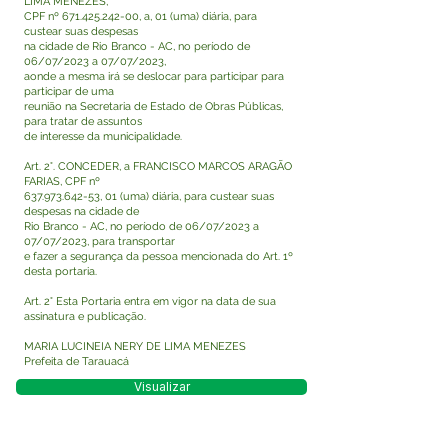
LIMA MENEZES,
CPF nº
671.425.242-00
, a, 01 (uma) diária, para
custear suas despesas
na cidade de Rio Branco - AC, no período de
06/07/2023 a 07/07/2023,
aonde a mesma irá se deslocar para participar para
participar de uma
reunião na Secretaria de Estado de Obras Públicas,
para tratar de assuntos
de interesse da municipalidade.
Art. 2°. CONCEDER, a FRANCISCO MARCOS ARAGÃO
FARIAS, CPF nº
637.973.642-53
, 01 (uma) diária, para custear suas
despesas na cidade de
Rio Branco - AC, no período de 06/07/2023 a
07/07/2023, para transportar
e fazer a segurança da pessoa mencionada do Art. 1º
desta portaria.
Art. 2° Esta Portaria entra em vigor na data de sua
assinatura e publicação.
MARIA LUCINEIA NERY DE LIMA MENEZES
Prefeita de Tarauacá
Visualizar
Este texto não substitui o publicado no Diário Oficial,
mas facilita a pesquisa para localizar a publicação
oficial.