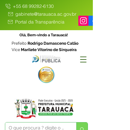
+55 68 99282-6130
gabinete@tarauaca.ac.gov.br
Portal da Transparência
Olá, Bem-vindo a Tarauacá!
Prefeito
Rodrigo Damasceno Catão
Vice
Marilete Vitorino de Sirqueira