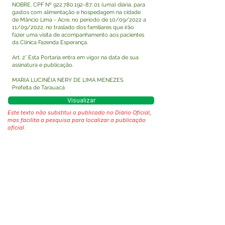
NOBRE, CPF Nº
922.780.192-87
, 01 (uma) diária, para
gastos com alimentação e hospedagem na cidade
de Mâncio Lima - Acre, no período de 10/09/2022 a
11/09/2022, no traslado dos familiares que irão
fazer uma visita de acompanhamento aos pacientes
da Clínica Fazenda Esperança.
Art. 2° Esta Portaria entra em vigor na data de sua
assinatura e publicação.
MARIA LUCINÉIA NERY DE LIMA MENEZES
Prefeita de Tarauacá
Visualizar
Este texto não substitui o publicado no Diário Oficial,
mas facilita a pesquisa para localizar a publicação
oficial.
Fale com a Prefeitura