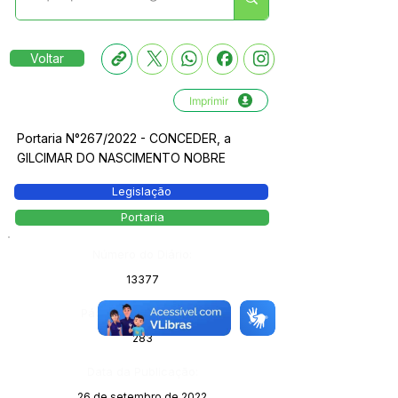
Voltar
Imprimir
Portaria N°267/2022 - CONCEDER, a
GILCIMAR DO NASCIMENTO NOBRE
Legislação
Portaria
Número do Diário:
13377
Página da Publicação:
283
Data da Publicação:
26 de setembro de 2022