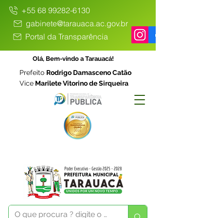
+55 68 99282-6130
gabinete@tarauaca.ac.gov.br
Portal da Transparência
Olá, Bem-vindo a Tarauacá!
Prefeito
Rodrigo Damasceno Catão
Vice
Marilete Vitorino de Sirqueira