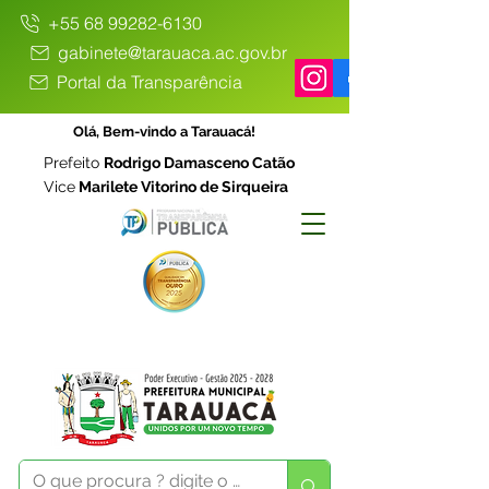
+55 68 99282-6130
gabinete@tarauaca.ac.gov.br
Portal da Transparência
Olá, Bem-vindo a Tarauacá!
Prefeito
Rodrigo Damasceno Catão
Vice
Marilete Vitorino de Sirqueira