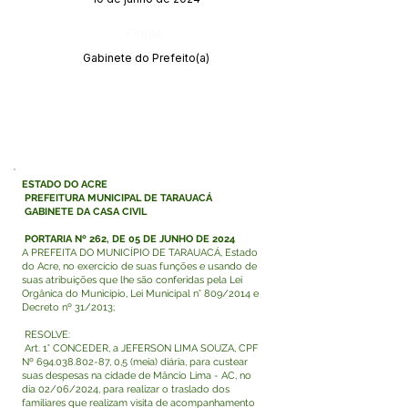
Órgão:
Gabinete do Prefeito(a)
ESTADO DO ACRE
PREFEITURA MUNICIPAL DE TARAUACÁ
GABINETE DA CASA CIVIL
PORTARIA Nº 262, DE 05 DE JUNHO DE 2024
A PREFEITA DO MUNICÍPIO DE TARAUACÁ, Estado
do Acre, no exercício de suas funções e usando de
suas atribuições que lhe são conferidas pela Lei
Orgânica do Município, Lei Municipal n° 809/2014 e
Decreto nº 31/2013;
RESOLVE:
Art. 1° CONCEDER, a JEFERSON LIMA SOUZA, CPF
Nº
694.038.802-87
, 0,5 (meia) diária, para custear
suas despesas na cidade de Mâncio Lima - AC, no
dia 02/06/2024, para realizar o traslado dos
familiares que realizam visita de acompanhamento