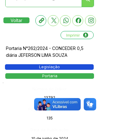
Voltar
Imprimir
Portaria N°262/2024 - CONCEDER 0,5
diária JEFERSON LIMA SOUZA
Legislação
Portaria
Número do Diário:
13792
Página da Publicação:
135
Data da Publicação:
10 de junho de 2024