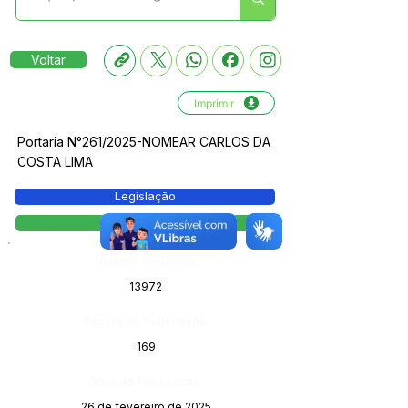
Voltar
Imprimir
Portaria N°261/2025-NOMEAR CARLOS DA
COSTA LIMA
Legislação
Portaria
Número do Diário:
13972
Página da Publicação:
169
Data da Publicação:
26 de fevereiro de 2025