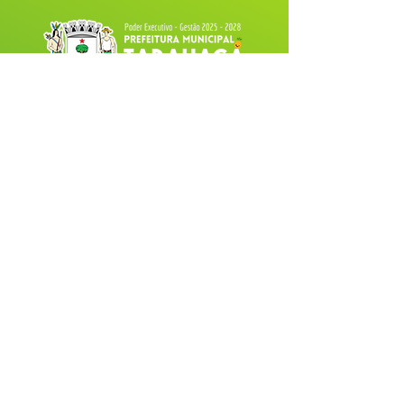
Fale com a Prefeitura
Whatsapp
SERVIÇO DE ATENDIMENTO AO 
CIDADÃO (SIC) E OUVIDORIA
Prefeitura de Tarauacá - Estado do 
Acre
CNPJ 
34.693.564/0001-79
💻Acesso online: 
SIC 
| 
Fale Conosco
 | 
Ouvidoria
| 
Portal de Transparência
 |
Mapa do Site
📱(68) 99282-6130 