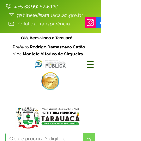
+55 68 99282-6130
gabinete@tarauaca.ac.gov.br
Portal da Transparência
Olá, Bem-vindo a Tarauacá!
Prefeito
Rodrigo Damasceno Catão
Vice
Marilete Vitorino de Sirqueira