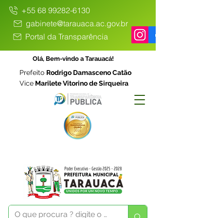
+55 68 99282-6130
gabinete@tarauaca.ac.gov.br
Portal da Transparência
Olá, Bem-vindo a Tarauacá!
Prefeito
Rodrigo Damasceno Catão
Vice
Marilete Vitorino de Sirqueira