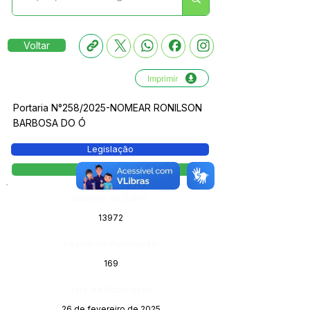
Voltar
Imprimir
Portaria N°258/2025-NOMEAR RONILSON
BARBOSA DO Ó
Legislação
Portaria
Número do Diário:
13972
Página da Publicação:
169
Data da Publicação:
26 de fevereiro de 2025