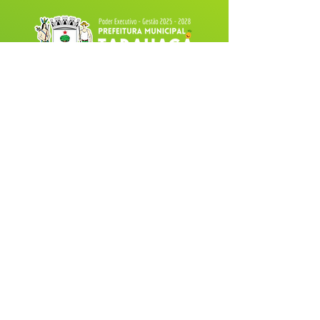
Fale com a Prefeitura
Whatsapp
SERVIÇO DE ATENDIMENTO AO 
CIDADÃO (SIC) E OUVIDORIA
Prefeitura de Tarauacá - Estado do 
Acre
CNPJ 
34.693.564/0001-79
💻Acesso online: 
SIC 
| 
Fale Conosco
 | 
Ouvidoria
| 
Portal de Transparência
 |
Mapa do Site
📱(68) 99282-6130 