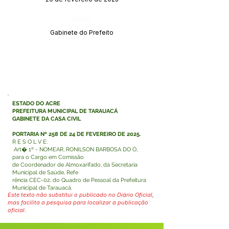
Órgão:
Gabinete do Prefeito
ESTADO DO ACRE
PREFEITURA MUNICIPAL DE TARAUACÁ
GABINETE DA CASA CIVIL
PORTARIA Nº 258 DE 24 DE FEVEREIRO DE 2025.
R E S O L V E:
Art� 1º - NOMEAR, RONILSON BARBOSA DO Ó,
para o Cargo em Comissão
de Coordenador de Almoxarifado, da Secretaria
Municipal de Saúde, Refe
rência CEC-02, do Quadro de Pessoal da Prefeitura
Municipal de Tarauacá.
Este texto não substitui o publicado no Diário Oficial,
mas facilita a pesquisa para localizar a publicação
oficial.