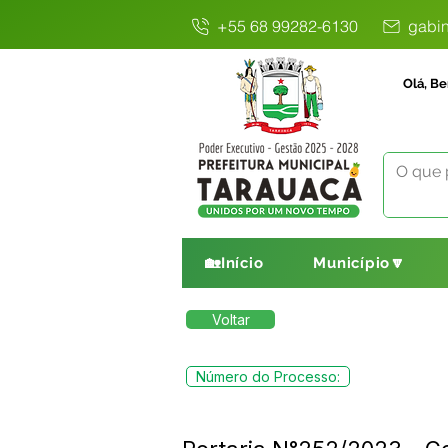
+55 68 99282-6130
gabin
Olá, Be
🏡Início
Município🔽
Voltar
Número do Processo: