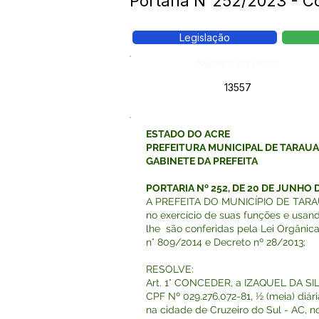
Portaria N°252/2023 - 
Legislação
Número do Diário:
13557
ESTADO DO ACRE
PREFEITURA MUNICIPAL DE TARAU
GABINETE DA PREFEITA
PORTARIA Nº 252, DE 20 DE JUNHO D
A PREFEITA DO MUNICÍPIO DE TARAU
no exercício de suas funções e usan
lhe são conferidas pela Lei Orgânica
n° 809/2014 e Decreto nº 28/2013;
RESOLVE:
Art. 1° CONCEDER, a IZAQUEL DA S
CPF Nº 029.276.072-81, ½ (meia) diár
na cidade de Cruzeiro do Sul - AC, n