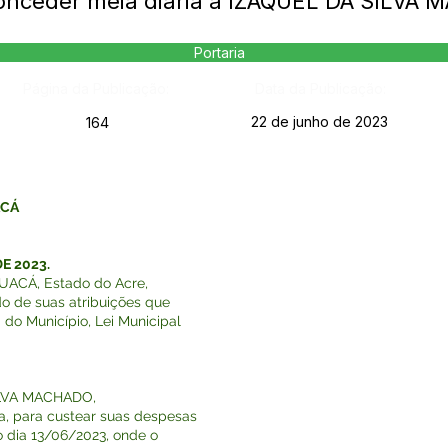
Conceder meia diária a IZAQUEL DA SILVA
Portaria
Página da Publicação:
Data da Publicação:
22 de junho de 2023
164
ACÁ
E 2023.
ACÁ, Estado do Acre,
do de suas atribuições que
 do Município, Lei Municipal
ILVA MACHADO,
ia, para custear suas despesas
o dia 13/06/2023, onde o