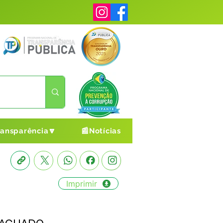
ransparência🔽
📰Notícias
Imprimir