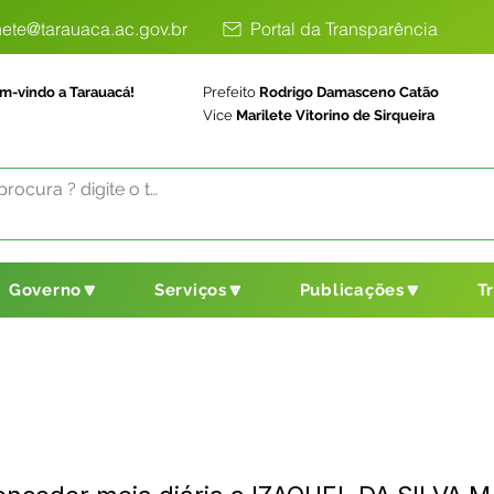
ete@tarauaca.ac.gov.br
Portal da Transparência
m-vindo a Tarauacá!
Prefeito
Rodrigo Damasceno Catão
Vice
Marilete Vitorino de Sirqueira
Governo🔽
Serviços🔽
Publicações🔽
T