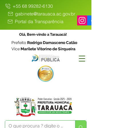
+55 68 99282-6130
gabinete@tarauaca.ac.gov.br
Portal da Transparência
Olá, Bem-vindo a Tarauacá!
Prefeito
Rodrigo Damasceno Catão
Vice
Marilete Vitorino de Sirqueira