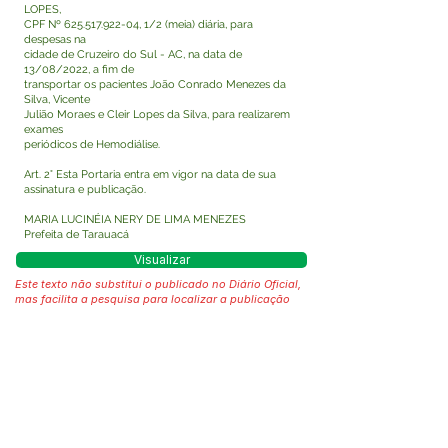
LOPES,
CPF Nº
625.517.922-04
, 1/2 (meia) diária, para
despesas na
cidade de Cruzeiro do Sul - AC, na data de
13/08/2022, a fim de
transportar os pacientes João Conrado Menezes da
Silva, Vicente
Julião Moraes e Cleir Lopes da Silva, para realizarem
exames
periódicos de Hemodiálise.
Art. 2° Esta Portaria entra em vigor na data de sua
assinatura e publicação.
MARIA LUCINÉIA NERY DE LIMA MENEZES
Prefeita de Tarauacá
Visualizar
Este texto não substitui o publicado no Diário Oficial,
mas facilita a pesquisa para localizar a publicação
oficial.