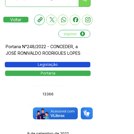
Voltar
Imprimir
Portaria N°248/2022 - CONCEDER, a
JOSÉ RONIVALDO RODRIGUES LOPES
Legislação
Portaria
Número do Diário:
13366
Página da Publicação:
172
Data da Publicação:
9 de setembro de 2022