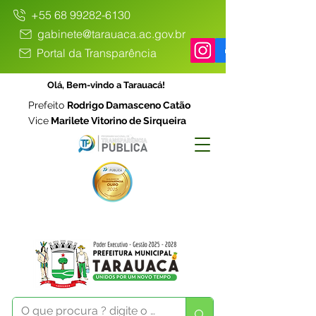
+55 68 99282-6130
gabinete@tarauaca.ac.gov.br
Portal da Transparência
Olá, Bem-vindo a Tarauacá!
Prefeito
Rodrigo Damasceno Catão
Vice
Marilete Vitorino de Sirqueira