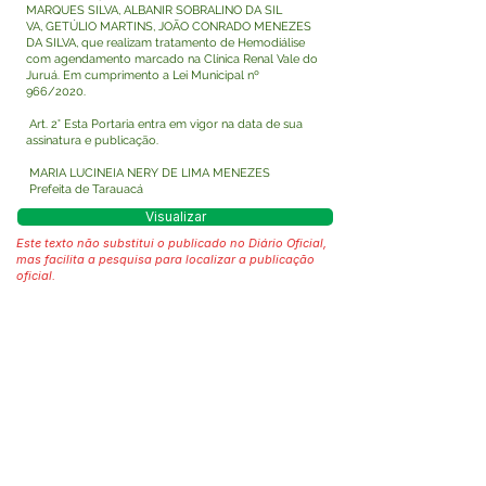
MARQUES SILVA, ALBANIR SOBRALINO DA SIL
VA, GETÚLIO MARTINS, JOÃO CONRADO MENEZES
DA SILVA, que realizam tratamento de Hemodiálise
com agendamento marcado na Clínica Renal Vale do
Juruá. Em cumprimento a Lei Municipal nº
966/2020.
Art. 2° Esta Portaria entra em vigor na data de sua
assinatura e publicação.
MARIA LUCINEIA NERY DE LIMA MENEZES
Prefeita de Tarauacá
Visualizar
Este texto não substitui o publicado no Diário Oficial,
mas facilita a pesquisa para localizar a publicação
oficial.
Fale com a Prefeitura