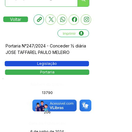
Voltar
Imprimir
Portaria N°247/2024 - Conceder ½ diária
JOSE TAFFAREL PAULO MELEIRO
Legislação
Portaria
Número do Diário:
13790
Página da Publicação:
206
Data da Publicação:
6 de junho de 2024