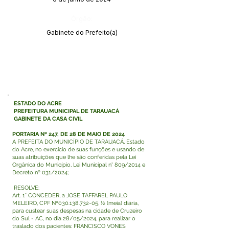
Órgão:
Gabinete do Prefeito(a)
ESTADO DO ACRE
PREFEITURA MUNICIPAL DE TARAUACÁ
GABINETE DA CASA CIVIL
PORTARIA Nº 247, DE 28 DE MAIO DE 2024
A PREFEITA DO MUNICÍPIO DE TARAUACÁ, Estado
do Acre, no exercício de suas funções e usando de
suas atribuições que lhe são conferidas pela Lei
Orgânica do Município, Lei Municipal n° 809/2014 e
Decreto nº 031/2024;
RESOLVE:
Art. 1° CONCEDER, a JOSE TAFFAREL PAULO
MELEIRO, CPF Nº030.138.732-05, ½ (meia) diária,
para custear suas despesas na cidade de Cruzeiro
do Sul - AC, no dia 28/05/2024, para realizar o
traslado dos pacientes: FRANCISCO VONES