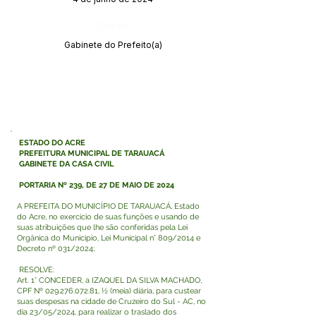
Órgão:
Gabinete do Prefeito(a)
ESTADO DO ACRE
PREFEITURA MUNICIPAL DE TARAUACÁ
GABINETE DA CASA CIVIL
PORTARIA Nº 239, DE 27 DE MAIO DE 2024
A PREFEITA DO MUNICÍPIO DE TARAUACÁ, Estado
do Acre, no exercício de suas funções e usando de
suas atribuições que lhe são conferidas pela Lei
Orgânica do Município, Lei Municipal n° 809/2014 e
Decreto nº 031/2024;
RESOLVE:
Art. 1° CONCEDER, a IZAQUEL DA SILVA MACHADO,
CPF Nº
029.276.072.81
, ½ (meia) diária, para custear
suas despesas na cidade de Cruzeiro do Sul - AC, no
dia 23/05/2024, para realizar o traslado dos