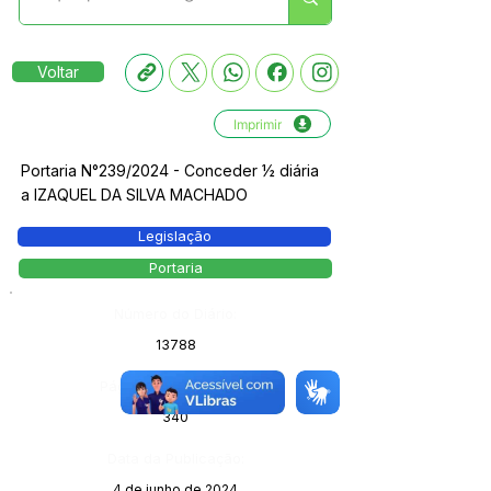
Voltar
Imprimir
Portaria N°239/2024 - Conceder ½ diária
a IZAQUEL DA SILVA MACHADO
Legislação
Portaria
Número do Diário:
13788
Página da Publicação:
340
Data da Publicação:
4 de junho de 2024