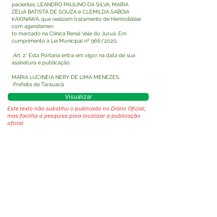
pacientes: LEANDRO PAULINO DA SILVA, MARIA
ZÉLIA BATISTA DE SOUZA e CLEMILDA SABOIA
KAXINAWÁ, que realizam tratamento de Hemodiálise
com agendamen
to marcado na Clínica Renal Vale do Juruá. Em
cumprimento a Lei Municipal nº 966/2020.
Art. 2° Esta Portaria entra em vigor na data de sua
assinatura e publicação.
MARIA LUCINEIA NERY DE LIMA MENEZES
Prefeita de Tarauacá
Visualizar
Este texto não substitui o publicado no Diário Oficial,
mas facilita a pesquisa para localizar a publicação
oficial.
Fale com a Prefeitura