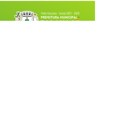
Fale com a Prefeitura
Whatsapp
SERVIÇO DE ATENDIMENTO AO 
CIDADÃO (SIC) E OUVIDORIA
Prefeitura de Tarauacá - Estado do 
Acre
CNPJ 
34.693.564/0001-79
💻Acesso online: 
SIC 
| 
Fale Conosco
 | 
Ouvidoria
| 
Portal de Transparência
 |
Mapa do Site