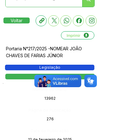
Voltar
Imprimir
Portaria N°217/2025 -NOMEAR JOÃO
CHAVES DE FARIAS JÚNIOR
Legislação
Portaria
Número do Diário:
13962
Página da Publicação:
276
Data da Publicação:
12 de fevereiro de 2025