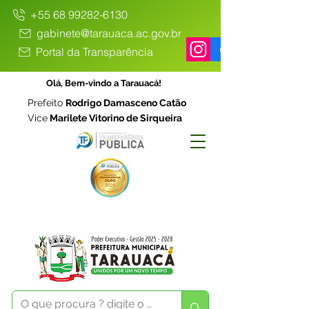
+55 68 99282-6130
gabinete@tarauaca.ac.gov.br
Portal da Transparência
Olá, Bem-vindo a Tarauacá!
Prefeito
Rodrigo Damasceno Catão
Vice
Marilete Vitorino de Sirqueira