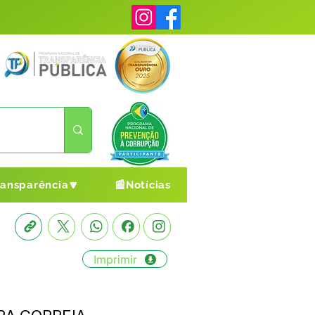
ransparência🔽
📰Notícias
Imprimir