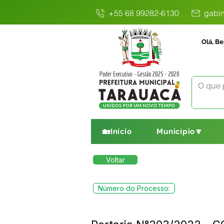
+55 68 99282-6130
gabin
Olá, Be
🏡Início
Município🔽
Voltar
Número do Processo: