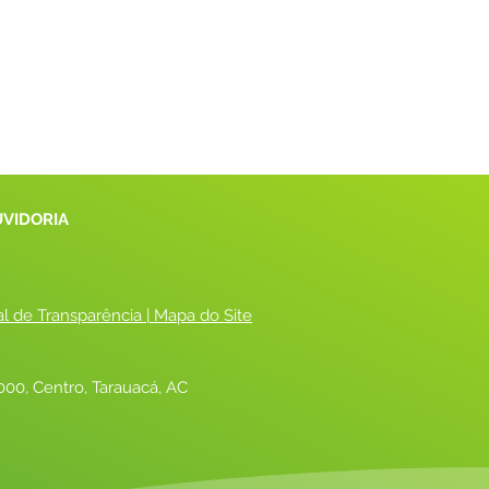
UVIDORIA
al de Transparência
 |
 Mapa do Site
00, Centro, Tarauacá, AC