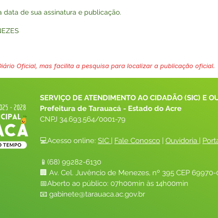
na data de sua assinatura e publicação.
NEZES
ário Oficial, mas facilita a pesquisa para localizar a publicação oficial.
SERVIÇO DE ATENDIMENTO AO CIDADÃO (SIC) E O
Prefeitura de Tarauacá - Estado do Acre
CNPJ 
34.693.564/0001-79
💻Acesso online: 
SIC 
| 
Fale Conosco
 | 
Ouvidoria
| 
Port
📱(68) 99282-6130 
🏢 Av. Cel. Juvêncio de Menezes, nº 395 CEP 69970-0
📅Aberto ao público: 07h00min às 14h00min
📧 
gabinete@tarauaca.ac.gov.br