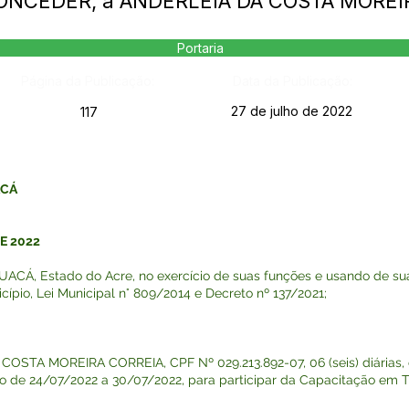
 CONCEDER, a ANDERLEIA DA COSTA MOREI
Portaria
Página da Publicação:
Data da Publicação:
27 de julho de 2022
117
ACÁ
E 2022
Á, Estado do Acre, no exercício de suas funções e usando de suas
cípio, Lei Municipal n° 809/2014 e Decreto nº 137/2021;
COSTA MOREIRA CORREIA, CPF Nº 029.213.892-07, 06 (seis) diárias, 
do de 24/07/2022 a 30/07/2022, para participar da Capacitação em T