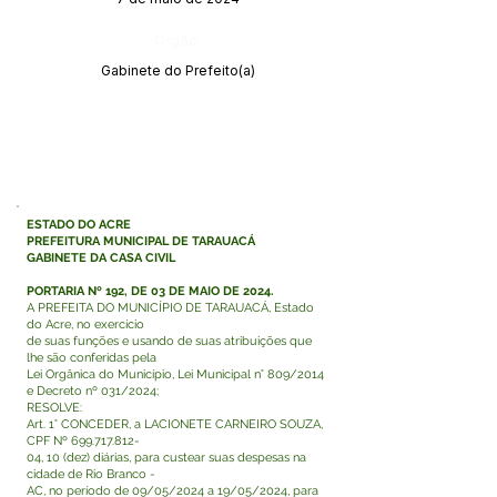
Órgão:
Gabinete do Prefeito(a)
ESTADO DO ACRE
PREFEITURA MUNICIPAL DE TARAUACÁ
GABINETE DA CASA CIVIL
PORTARIA Nº 192, DE 03 DE MAIO DE 2024.
A PREFEITA DO MUNICÍPIO DE TARAUACÁ, Estado
do Acre, no exercício
de suas funções e usando de suas atribuições que
lhe são conferidas pela
Lei Orgânica do Município, Lei Municipal n° 809/2014
e Decreto nº 031/2024;
RESOLVE:
Art. 1° CONCEDER, a LACIONETE CARNEIRO SOUZA,
CPF Nº
699.717.812
-
04, 10 (dez) diárias, para custear suas despesas na
cidade de Rio Branco -
AC, no período de 09/05/2024 a 19/05/2024, para