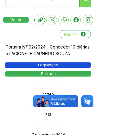
Voltar
Imprimir
Portaria N°192/2024 - Conceder 10 diárias
a LACIONETE CARNEIRO SOUZA
Legislação
Portaria
Número do Diário:
13769
Página da Publicação:
213
Data da Publicação:
7 de maio de 2024