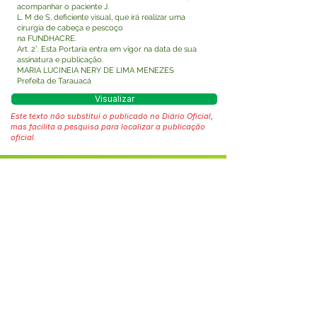
acompanhar o paciente J.
L. M de S, deficiente visual, que irá realizar uma
cirurgia de cabeça e pescoço
na FUNDHACRE.
Art. 2°. Esta Portaria entra em vigor na data de sua
assinatura e publicação.
MARIA LUCINEIA NERY DE LIMA MENEZES
Prefeita de Tarauacá
Visualizar
Este texto não substitui o publicado no Diário Oficial,
mas facilita a pesquisa para localizar a publicação
oficial.
Fale com a Prefeitura
Whatsapp