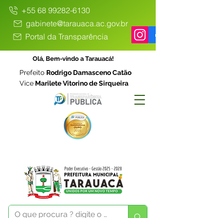
+55 68 99282-6130
gabinete@tarauaca.ac.gov.br
Portal da Transparência
Olá, Bem-vindo a Tarauacá!
Prefeito
Rodrigo Damasceno Catão
Vice
Marilete Vitorino de Sirqueira