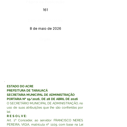
Página da Publicação:
161
Data da Publicação:
8 de maio de 2026
Órgão:
ESTADO DO ACRE
PREFEITURA DE TARAUACÁ
SECRETARIA MUNICIPAL DE ADMINISTRAÇÃO
PORTARIA Nº 19/2026, DE 28 DE ABRIL DE 2026
O SECRETÁRIO MUNICIPAL DE ADMINISTRAÇÃO, no
uso de suas atribuições que lhe são conferidas por
lei;
R E S O L V E:
Art. 1º Conceder, ao servidor FRANCISCO NERES
PEREIRA, VIGIA, matricula nº 1109, com base na Lei