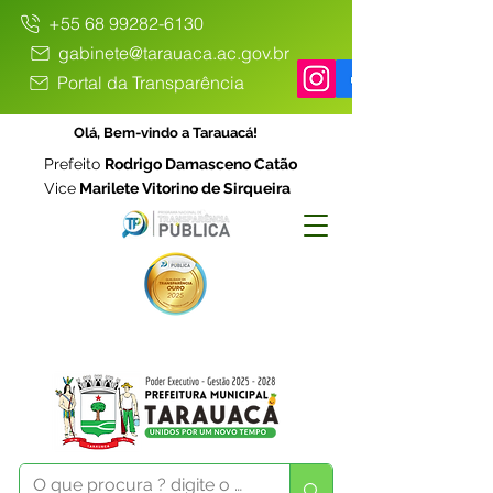
+55 68 99282-6130
gabinete@tarauaca.ac.gov.br
Portal da Transparência
Olá, Bem-vindo a Tarauacá!
Prefeito
Rodrigo Damasceno Catão
Vice
Marilete Vitorino de Sirqueira