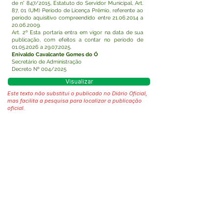
de n° 847/2015, Estatuto do Servidor Municipal, Art.
87, 01 (UM) Período de Licença Prêmio, referente ao
período aquisitivo compreendido entre
21.06.2014
a
20.06.2009
.
Art. 2º Esta portaria entra em vigor na data de sua
publicação, com efeitos a contar no período de
01.05.2026
a
29.07.2025
.
Enivaldo Cavalcante Gomes do Ó
Secretário de Administração
Decreto Nº 004/2025
Visualizar
Este texto não substitui o publicado no Diário Oficial,
mas facilita a pesquisa para localizar a publicação
oficial.
Fale com a Prefeitura
Whatsapp