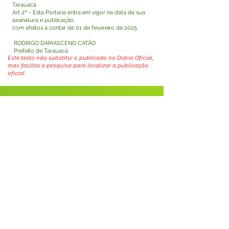
Tarauacá
Art 2º - Esta Portaria entra em vigor na data de sua
assinatura e publicação,
com efeitos a contar de 01 de fevereiro de 2025
RODRIGO DAMASCENO CATÃO
Prefeito de Tarauacá
Este texto não substitui o publicado no Diário Oficial,
mas facilita a pesquisa para localizar a publicação
oficial.
Fale com a Prefeitura
Whatsapp
SERVIÇO DE ATENDIMENTO AO 
CIDADÃO (SIC) E OUVIDORIA
Prefeitura de Tarauacá - Estado do 