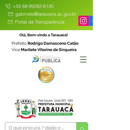
+55 68 99282-6130
gabinete@tarauaca.ac.gov.br
Portal da Transparência
Olá, Bem-vindo a Tarauacá!
Prefeito
Rodrigo Damasceno Catão
Vice
Marilete Vitorino de Sirqueira