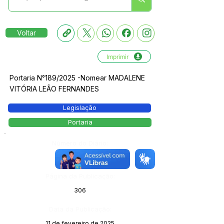
Voltar
Imprimir
Portaria N°189/2025 -Nomear MADALENE
VITÓRIA LEÃO FERNANDES
Legislação
Portaria
Número do Diário:
13961
Página da Publicação:
306
Data da Publicação:
11 de fevereiro de 2025