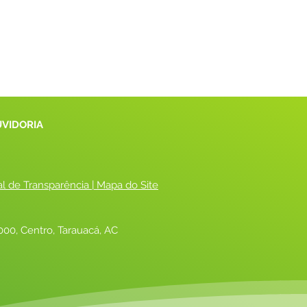
UVIDORIA
al de Transparência
 |
 Mapa do Site
00, Centro, Tarauacá, AC