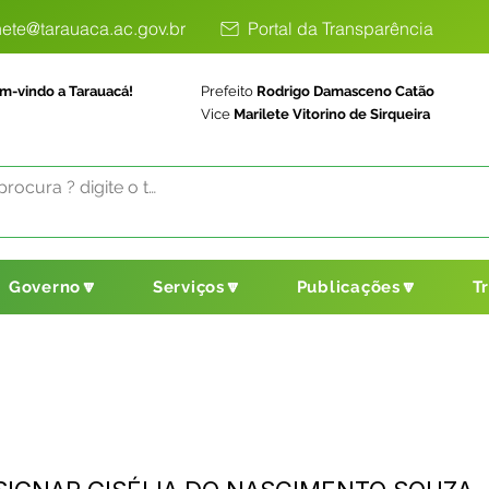
ete@tarauaca.ac.gov.br
Portal da Transparência
m-vindo a Tarauacá!
Prefeito
Rodrigo Damasceno Catão
Vice
Marilete Vitorino de Sirqueira
Governo🔽
Serviços🔽
Publicações🔽
T