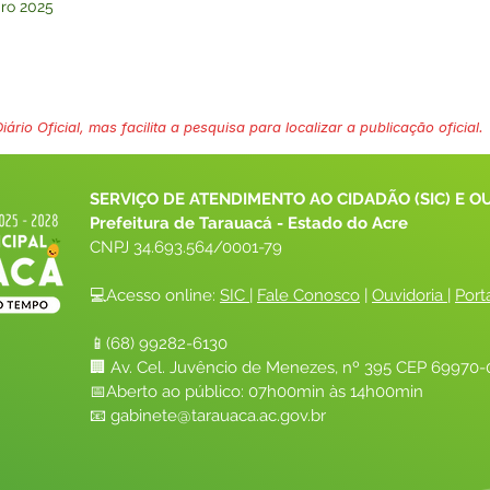
iro 2025
ário Oficial, mas facilita a pesquisa para localizar a publicação oficial.
SERVIÇO DE ATENDIMENTO AO CIDADÃO (SIC) E O
Prefeitura de Tarauacá - Estado do Acre
CNPJ 
34.693.564/0001-79
💻Acesso online: 
SIC 
| 
Fale Conosco
 | 
Ouvidoria
| 
Port
📱(68) 99282-6130 
🏢 Av. Cel. Juvêncio de Menezes, nº 395 CEP 69970-0
📅Aberto ao público: 07h00min às 14h00min
📧 
gabinete@tarauaca.ac.gov.br