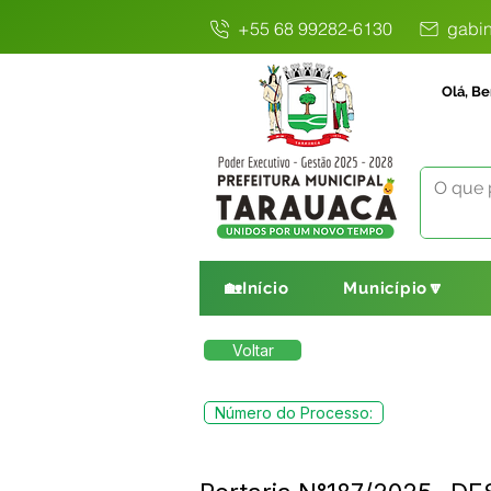
+55 68 99282-6130
gabin
Olá, Be
🏡Início
Município🔽
Voltar
Número do Processo: