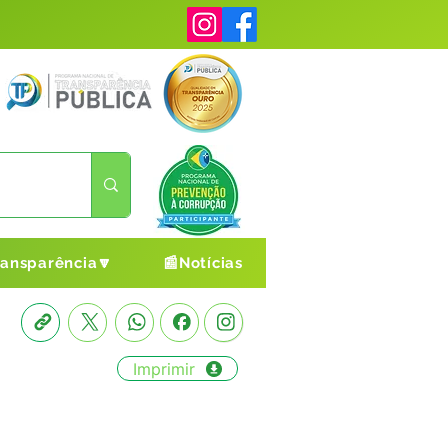
ransparência🔽
📰Notícias
Imprimir