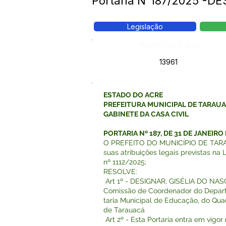
Portaria N°187/2025 -
Legislação
Número do Diário:
13961
ESTADO DO ACRE
PREFEITURA MUNICIPAL DE TARAU
GABINETE DA CASA CIVIL
PORTARIA Nº 187, DE 31 DE JANEIRO
O PREFEITO DO MUNICÍPIO DE TARAU
suas atribuições legais previstas na 
nº 1112/2025;
RESOLVE:
Art 1º - DESIGNAR, GISÉLIA DO N
Comissão de Coordenador do Depart
taria Municipal de Educação, do Qua
de Tarauacá
Art 2º - Esta Portaria entra em vigo