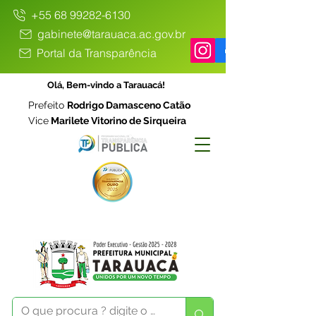
+55 68 99282-6130
gabinete@tarauaca.ac.gov.br
Portal da Transparência
Olá, Bem-vindo a Tarauacá!
Prefeito
Rodrigo Damasceno Catão
Vice
Marilete Vitorino de Sirqueira