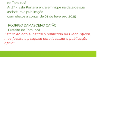
de Tarauacá
Art2º - Esta Portaria entra em vigor na data de sua
assinatura e publicação,
com efeitos a contar de 01 de fevereiro 2025
RODRIGO DAMASCENO CATÃO
Prefeito de Tarauacá
Este texto não substitui o publicado no Diário Oficial,
mas facilita a pesquisa para localizar a publicação
oficial.
Fale com a Prefeitura
Whatsapp
SERVIÇO DE ATENDIMENTO AO 
CIDADÃO (SIC) E OUVIDORIA
Prefeitura de Tarauacá - Estado do 