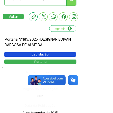
Voltar
Imprimir
Portaria N°185/2025 -DESIGNAR EDIVAN
BARBOSA DE ALMEIDA
Legislação
Portaria
Número do Diário:
13961
Página da Publicação:
306
Data da Publicação:
11 de fevereiro de 2025