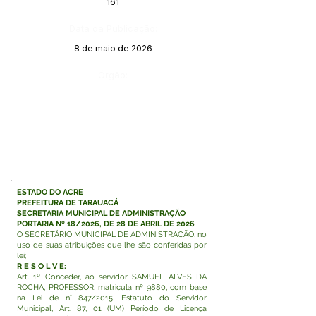
161
Data da Publicação:
8 de maio de 2026
Órgão:
ESTADO DO ACRE
PREFEITURA DE TARAUACÁ
SECRETARIA MUNICIPAL DE ADMINISTRAÇÃO
PORTARIA Nº 18/2026, DE 28 DE ABRIL DE 2026
O SECRETÁRIO MUNICIPAL DE ADMINISTRAÇÃO, no
uso de suas atribuições que lhe são conferidas por
lei;
R E S O L V E:
Art. 1º Conceder, ao servidor SAMUEL ALVES DA
ROCHA, PROFESSOR, matricula nº 9880, com base
na Lei de n° 847/2015, Estatuto do Servidor
Municipal, Art. 87, 01 (UM) Período de Licença