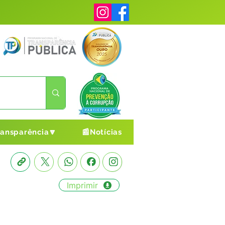
ransparência🔽
📰Notícias
Imprimir