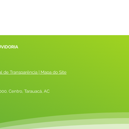
UVIDORIA
al de Transparência
 |
 Mapa do Site
00, Centro, Tarauacá, AC