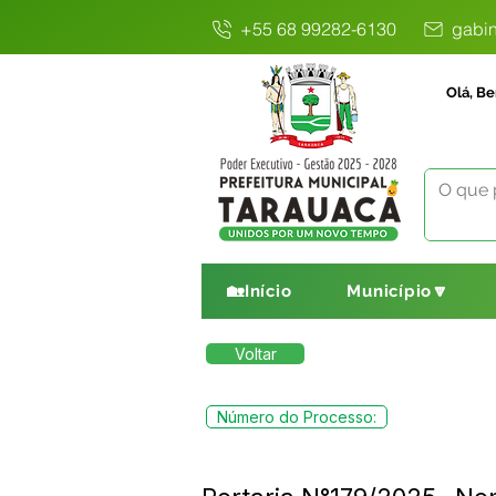
+55 68 99282-6130
gabin
Olá, Be
🏡Início
Município🔽
Voltar
Número do Processo: