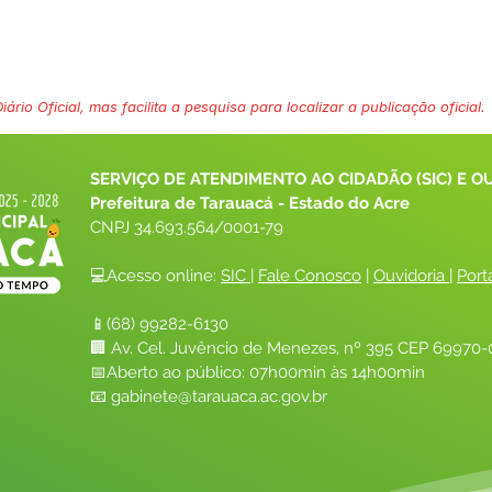
ário Oficial, mas facilita a pesquisa para localizar a publicação oficial.
SERVIÇO DE ATENDIMENTO AO CIDADÃO (SIC) E O
Prefeitura de Tarauacá - Estado do Acre
CNPJ 
34.693.564/0001-79
💻Acesso online: 
SIC 
| 
Fale Conosco
 | 
Ouvidoria
| 
Port
📱(68) 99282-6130 
🏢 Av. Cel. Juvêncio de Menezes, nº 395 CEP 69970-0
📅Aberto ao público: 07h00min às 14h00min
📧 
gabinete@tarauaca.ac.gov.br