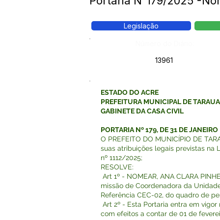
Portaria N°179/2025 -N
Legislação
Número do Diário:
13961
ESTADO DO ACRE
PREFEITURA MUNICIPAL DE TARAU
GABINETE DA CASA CIVIL
PORTARIA Nº 179, DE 31 DE JANEIRO
O PREFEITO DO MUNICÍPIO DE TARAU
suas atribuições legais previstas na 
nº 1112/2025;
RESOLVE:
Art 1º - NOMEAR, ANA CLARA PINHE
missão de Coordenadora da Unidade
Referência CEC-02, do quadro de pe
Art 2º - Esta Portaria entra em vigo
com efeitos a contar de 01 de fevere