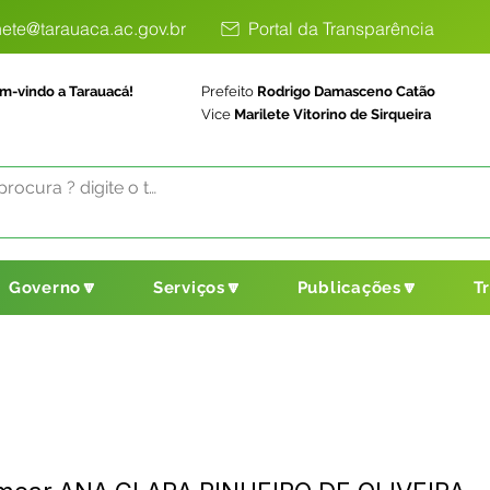
ete@tarauaca.ac.gov.br
Portal da Transparência
m-vindo a Tarauacá!
Prefeito
Rodrigo Damasceno Catão
Vice
Marilete Vitorino de Sirqueira
Governo🔽
Serviços🔽
Publicações🔽
T