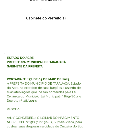
Órgão:
Gabinete do Prefeito(a)
ESTADO DO ACRE
PREFEITURA MUNICIPAL DE TARAUACÁ
GABINETE DA PREFEITA
PORTARIA Nº 177, DE 03 DE MAIO DE 2023
.
A PREFEITA DO MUNICÍPIO DE TARAUACÁ, Estado
do Acre, no exercício de suas funções e usando de
suas atribuições que lhe são conferidas pela Lei
Orgânica do Município, Lei Municipal n° 809/2014 e
Decreto nº 28/2013;
RESOLVE:
Art. 1° CONCEDER, a GILCIMAR DO NASCIMENTO
NOBRE, CPF Nº
922.780.192-87
, ½ (meia) diária, para
custear suas despesas na cidade de Cruzeiro do Sul