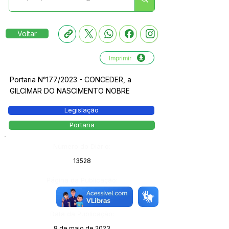
Voltar
Imprimir
Portaria N°177/2023 - CONCEDER, a
GILCIMAR DO NASCIMENTO NOBRE
Legislação
Portaria
Número do Diário:
13528
Página da Publicação:
112
Data da Publicação:
8 de maio de 2023