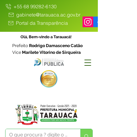
+55 68 99282-6130
gabinete@tarauaca.ac.gov.br
Portal da Transparência
Olá, Bem-vindo a Tarauacá!
Prefeito
Rodrigo Damasceno Catão
Vice
Marilete Vitorino de Sirqueira