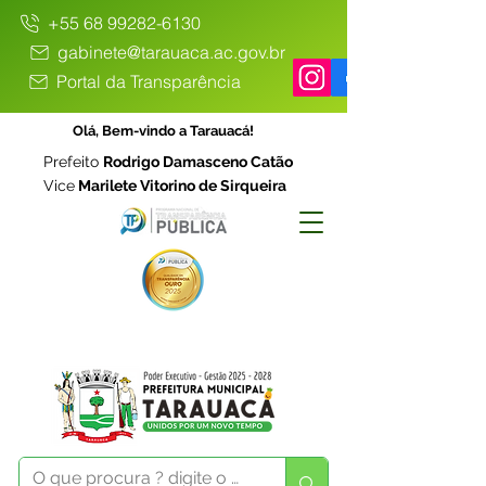
+55 68 99282-6130
gabinete@tarauaca.ac.gov.br
Portal da Transparência
Olá, Bem-vindo a Tarauacá!
Prefeito
Rodrigo Damasceno Catão
Vice
Marilete Vitorino de Sirqueira