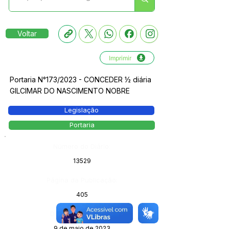
Voltar
Imprimir
Portaria N°173/2023 - CONCEDER ½ diária
GILCIMAR DO NASCIMENTO NOBRE
Legislação
Portaria
Número do Diário:
13529
Página da Publicação:
405
Data da Publicação:
9 de maio de 2023