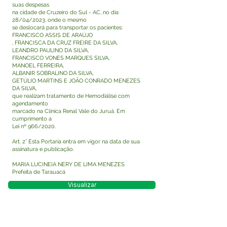
suas despesas
na cidade de Cruzeiro do Sul - AC, no dia
28/04/2023, onde o mesmo
se deslocará para transportar os pacientes:
FRANCISCO ASSIS DE ARAÚJO
, FRANCISCA DA CRUZ FREIRE DA SILVA,
LEANDRO PAULINO DA SILVA,
FRANCISCO VONES MARQUES SILVA,
MANOEL FERREIRA,
ALBANIR SOBRALINO DA SILVA,
GETÚLIO MARTINS E JOÃO CONRADO MENEZES
DA SILVA,
que realizam tratamento de Hemodiálise com
agendamento
marcado na Clinica Renal Vale do Juruá. Em
cumprimento a
Lei nº 966/2020.
Art. 2° Esta Portaria entra em vigor na data de sua
assinatura e publicação.
MARIA LUCINEIA NERY DE LIMA MENEZES
Prefeita de Tarauacá
Visualizar
Este texto não substitui o publicado no Diário Oficial,
mas facilita a pesquisa para localizar a publicação
oficial.