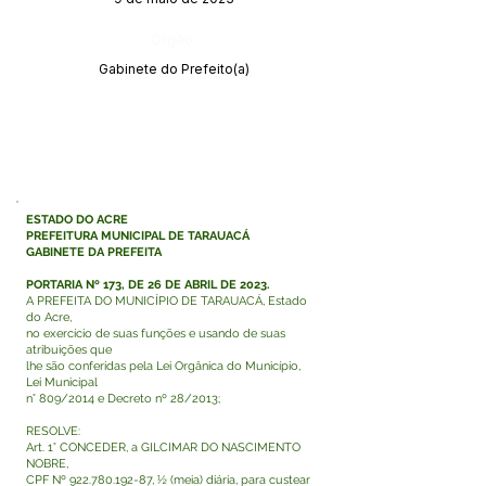
Órgão:
Gabinete do Prefeito(a)
ESTADO DO ACRE
PREFEITURA MUNICIPAL DE TARAUACÁ
GABINETE DA PREFEITA
PORTARIA Nº 173, DE 26 DE ABRIL DE 2023.
A PREFEITA DO MUNICÍPIO DE TARAUACÁ, Estado
do Acre,
no exercício de suas funções e usando de suas
atribuições que
lhe são conferidas pela Lei Orgânica do Município,
Lei Municipal
n° 809/2014 e Decreto nº 28/2013;
RESOLVE:
Art. 1° CONCEDER, a GILCIMAR DO NASCIMENTO
NOBRE,
CPF Nº
922.780.192-87
, ½ (meia) diária, para custear