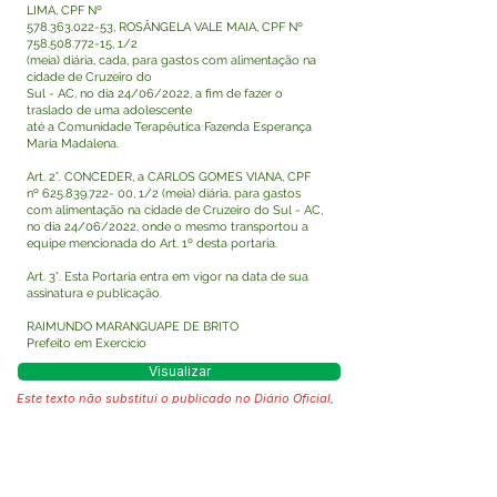
LIMA, CPF Nº
578.363.022-53
, ROSÂNGELA VALE MAIA, CPF Nº
758.508.772-15
, 1/2
(meia) diária, cada, para gastos com alimentação na
cidade de Cruzeiro do
Sul - AC, no dia 24/06/2022, a fim de fazer o
traslado de uma adolescente
até a Comunidade Terapêutica Fazenda Esperança
Maria Madalena.
Art. 2°. CONCEDER, a CARLOS GOMES VIANA, CPF
nº
625.839.722- 00
, 1/2 (meia) diária, para gastos
com alimentação na cidade de Cruzeiro do Sul - AC,
no dia 24/06/2022, onde o mesmo transportou a
equipe mencionada do Art. 1º desta portaria.
Art. 3°. Esta Portaria entra em vigor na data de sua
assinatura e publicação.
RAIMUNDO MARANGUAPE DE BRITO
Prefeito em Exercício
Visualizar
Este texto não substitui o publicado no Diário Oficial,
mas facilita a pesquisa para localizar a publicação
oficial.