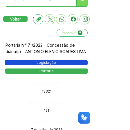
Voltar
Imprimir
Portaria N°171/2022 - Concessão de
diária(s) - ANTONIO ELENIO SOARES LIMA
Legislação
Portaria
Número do Diário:
13321
Página da Publicação:
121
Data da Publicação:
7 de julho de 2022