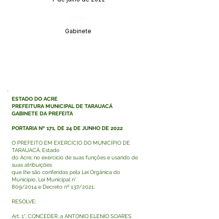
Órgão:
Gabinete
ESTADO DO ACRE
PREFEITURA MUNICIPAL DE TARAUACÁ
GABINETE DA PREFEITA
PORTARIA Nº 171, DE 24 DE JUNHO DE 2022
O PREFEITO EM EXERCÍCIO DO MUNICÍPIO DE
TARAUACÁ, Estado
do Acre, no exercício de suas funções e usando de
suas atribuições
que lhe são conferidas pela Lei Orgânica do
Município, Lei Municipal n°
809/2014 e Decreto nº 137/2021;
RESOLVE:
Art. 1°. CONCEDER, a ANTONIO ELENIO SOARES