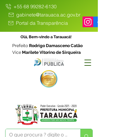
+55 68 99282-6130
gabinete@tarauaca.ac.gov.br
Portal da Transparência
Olá, Bem-vindo a Tarauacá!
Prefeito
Rodrigo Damasceno Catão
Vice
Marilete Vitorino de Sirqueira