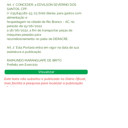
Art. 1° CONCEDER, a EDVILSON SEVERINO DOS
SANTOS, CPF:
n°
035.845.182-53
, 03 (três) diárias, para gastos com
alimentação e
hospedagem na cidade de Rio Branco - AC, no
período de 15/06/2022
a 18/06/2022, a fim de transportar peças de
máquinas pesadas para
recondicionamento no pátio de DERACRE.
Art. 2° Esta Portaria entra em vigor na data de sua
assinatura e publicação.
RAIMUNDO MARANGUAPE DE BRITO
Prefeito em Exercício
Visualizar
Este texto não substitui o publicado no Diário Oficial,
mas facilita a pesquisa para localizar a publicação
oficial.