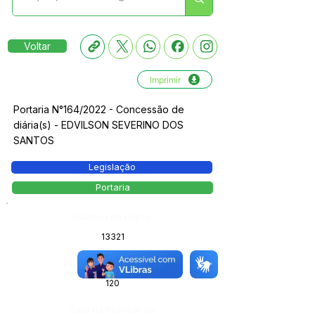
Voltar
Imprimir
Portaria N°164/2022 - Concessão de
diária(s) - EDVILSON SEVERINO DOS
SANTOS
Legislação
Portaria
Número do Diário:
13321
Página da Publicação:
120
Data da Publicação: