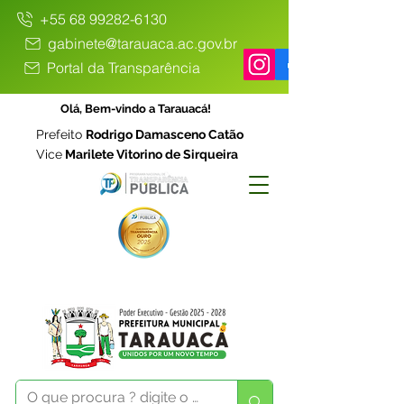
+55 68 99282-6130
gabinete@tarauaca.ac.gov.br
Portal da Transparência
Olá, Bem-vindo a Tarauacá!
Prefeito
Rodrigo Damasceno Catão
Vice
Marilete Vitorino de Sirqueira