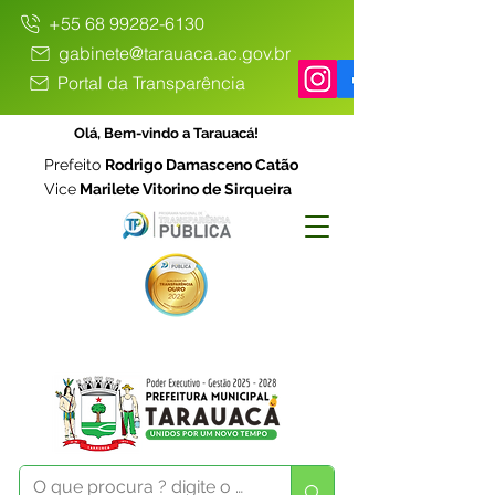
+55 68 99282-6130
gabinete@tarauaca.ac.gov.br
Portal da Transparência
Olá, Bem-vindo a Tarauacá!
Prefeito
Rodrigo Damasceno Catão
Vice
Marilete Vitorino de Sirqueira