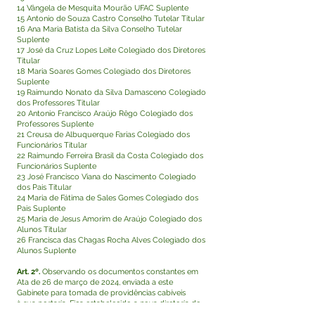
14 Vângela de Mesquita Mourão UFAC Suplente
15 Antonio de Souza Castro Conselho Tutelar Titular
16 Ana Maria Batista da Silva Conselho Tutelar
Suplente
17 José da Cruz Lopes Leite Colegiado dos Diretores
Titular
18 Maria Soares Gomes Colegiado dos Diretores
Suplente
19 Raimundo Nonato da Silva Damasceno Colegiado
dos Professores Titular
20 Antonio Francisco Araújo Rêgo Colegiado dos
Professores Suplente
21 Creusa de Albuquerque Farias Colegiado dos
Funcionários Titular
22 Raimundo Ferreira Brasil da Costa Colegiado dos
Funcionários Suplente
23 José Francisco Viana do Nascimento Colegiado
dos Pais Titular
24 Maria de Fátima de Sales Gomes Colegiado dos
Pais Suplente
25 Maria de Jesus Amorim de Araújo Colegiado dos
Alunos Titular
26 Francisca das Chagas Rocha Alves Colegiado dos
Alunos Suplente
Art. 2º.
Observando os documentos constantes em
Ata de 26 de março de 2024, enviada a este
Gabinete para tomada de providências cabíveis
à sua portaria. Fica estabelecido a nova diretoria do
referido Conselho para o biênio 2024/2026.