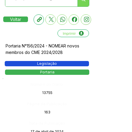
Voltar
Imprimir
Portaria N°156/2024 - NOMEAR novos
membros do CME 2024/2028
Legislação
Portaria
Número do Diário:
13755
Página da Publicação:
163
Data da Publicação:
17 de abril de 2024