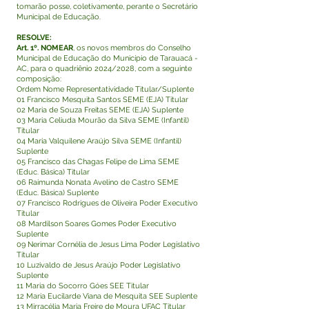
tomarão posse, coletivamente, perante o Secretário
Municipal de Educação.
RESOLVE:
Art. 1º. NOMEAR
, os novos membros do Conselho
Municipal de Educação do Município de Tarauacá -
AC, para o quadriênio 2024/2028, com a seguinte
composição:
Ordem Nome Representatividade Titular/Suplente
01 Francisco Mesquita Santos SEME (EJA) Titular
02 Maria de Souza Freitas SEME (EJA) Suplente
03 Maria Celiuda Mourão da Silva SEME (Infantil)
Titular
04 Maria Valquilene Araújo Silva SEME (Infantil)
Suplente
05 Francisco das Chagas Felipe de Lima SEME
(Educ. Básica) Titular
06 Raimunda Nonata Avelino de Castro SEME
(Educ. Básica) Suplente
07 Francisco Rodrigues de Oliveira Poder Executivo
Titular
08 Mardilson Soares Gomes Poder Executivo
Suplente
09 Nerimar Cornélia de Jesus Lima Poder Legislativo
Titular
10 Luzivaldo de Jesus Araújo Poder Legislativo
Suplente
11 Maria do Socorro Góes SEE Titular
12 Maria Eucilarde Viana de Mesquita SEE Suplente
13 Mirracélia Maria Freire de Moura UFAC Titular