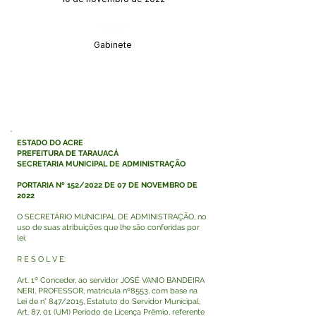
Órgão:
Gabinete
ESTADO DO ACRE
PREFEITURA DE TARAUACÁ
SECRETARIA MUNICIPAL DE ADMINISTRAÇÃO
PORTARIA Nº 152/2022 DE 07 DE NOVEMBRO DE
2022
O SECRETÁRIO MUNICIPAL DE ADMINISTRAÇÃO, no
uso de suas atribuições que lhe são conferidas por
lei;
R E S O L V E:
Art. 1º Conceder, ao servidor JOSÉ VANIO BANDEIRA
NERI, PROFESSOR, matricula nº8553, com base na
Lei de n° 847/2015, Estatuto do Servidor Municipal,
Art. 87, 01 (UM) Período de Licença Prêmio, referente