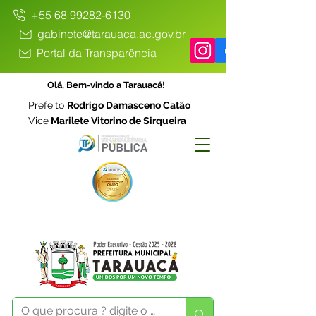
+55 68 99282-6130
gabinete@tarauaca.ac.gov.br
Portal da Transparência
Olá, Bem-vindo a Tarauacá!
Prefeito
Rodrigo Damasceno Catão
Vice
Marilete Vitorino de Sirqueira