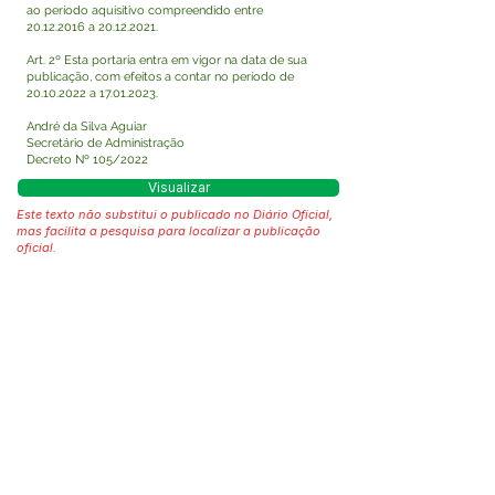
ao período aquisitivo compreendido entre
20.12.2016
a
20.12.2021
.
Art. 2º Esta portaria entra em vigor na data de sua
publicação, com efeitos a contar no período de
20.10.2022
a
17.01.2023
.
André da Silva Aguiar
Secretário de Administração
Decreto Nº 105/2022
Visualizar
Este texto não substitui o publicado no Diário Oficial,
mas facilita a pesquisa para localizar a publicação
oficial.
Fale com a Prefeitura
Whatsapp