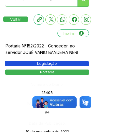
Voltar
Imprimir
Portaria N°152/2022 - Conceder, ao
servidor JOSÉ VANIO BANDEIRA NERI
Legislação
Portaria
Número do Diário:
13408
Página da Publicação:
94
Data da Publicação:
10 de novembro de 2022